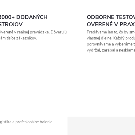
8000+ DODANÝCH
ODBORNE TESTO
STROJOV
OVERENÉ V PRAX
verené v reálnej prevádzke. Dôverujú
Predávame len to, čo by sme
ám tisíce zákazníkov.
vlastnej dielne. Každý prod
porovnávame a vyberáme t
vydržal, zarábal a nesklama
Zavolajte mi
istika a profesionálne balenie.