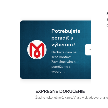
O
Potrebujete
n
poradiť s
výberom?
Nechajte nám na
seba kontakt.
Zavoláme vám a
pomôžeme s
výberom.
EXPRESNÉ DORUČENIE
Žiadne nekonečné čakanie. Vlastný sklad, overená log