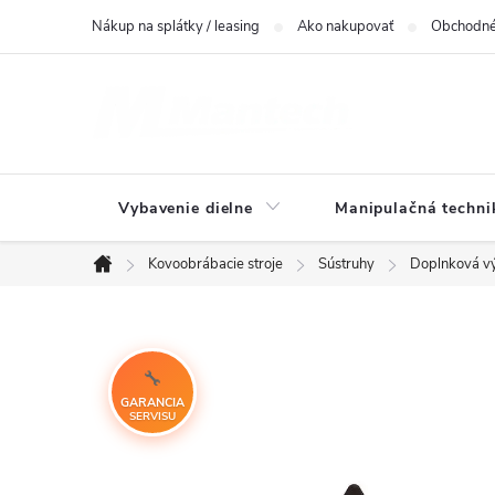
Prejsť
Nákup na splátky / leasing
Ako nakupovať
Obchodné
na
obsah
Vybavenie dielne
Manipulačná techni
Kovoobrábacie stroje
Sústruhy
Doplnková v
Domov
GARANCIA
SERVISU