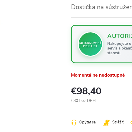
Dostička na sústružen
AUTORI
Nakupujete u 
AUTORIZOVANÝ
PREDAJCA
servis a okam
starostí.
Momentálne nedostupné
€98,40
€80 bez DPH
Jednotková
cena:
Opýtať sa
Strážiť