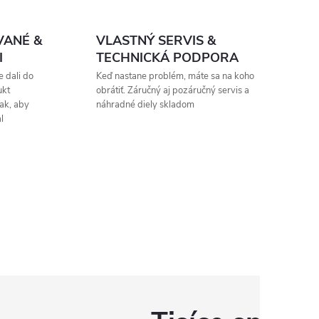
VANÉ &
VLASTNÝ SERVIS &
I
TECHNICKÁ PODPORA
 dali do
Keď nastane problém, máte sa na koho
ukt
obrátiť. Záručný aj pozáručný servis a
ak, aby
náhradné diely skladom
l