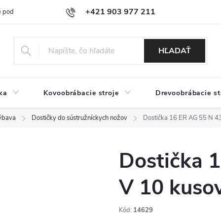
+421 903 977 211
 podmienky
Podmienky ochrany osobných údajov
Doprava a platb
HĽADAŤ
ka
Kovoobrábacie stroje
Drevoobrábacie st
ýbava
Dostičky do sústružníckych nožov
Dostička 16 ER AG 55 N 4
Dostička 
V 10 kuso
Kód:
14629