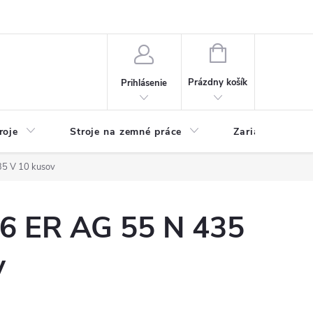
y
Reklamácie
Kontakty
NÁKUPNÝ
KOŠÍK
Prázdny košík
Prihlásenie
roje
Stroje na zemné práce
Zariadenia na 
35 V 10 kusov
16 ER AG 55 N 435
v