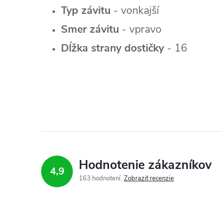
Typ závitu
- vonkajší
Smer závitu
- vpravo
Dĺžka strany dostičky
- 16
Hodnotenie zákazníkov
4,9
163 hodnotení
Zobraziť recenzie