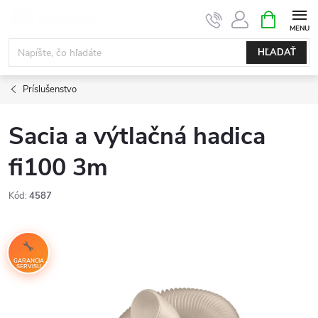
Prejsť
NÁKUPN
KOŠÍK
na
obsah
HĽADAŤ
Príslušenstvo
Sacia a výtlačná hadica
fi100 3m
Kód:
4587
GARANCIA
SERVISU