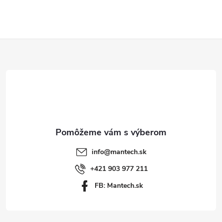
Z
á
p
ä
t
info
@
mantech.sk
i
+421 903 977 211
FB: Mantech.sk
e