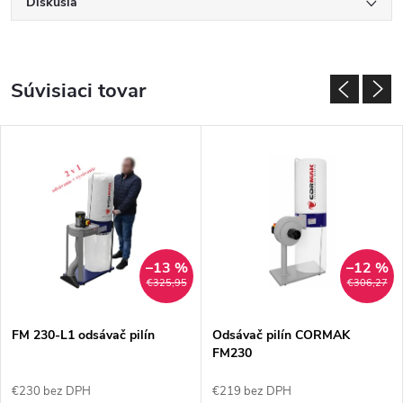
Diskusia
Súvisiaci tovar
–13 %
–12 %
€325,95
€306,27
FM 230-L1 odsávač pilín
Odsávač pilín CORMAK
FM230
€230 bez DPH
€219 bez DPH