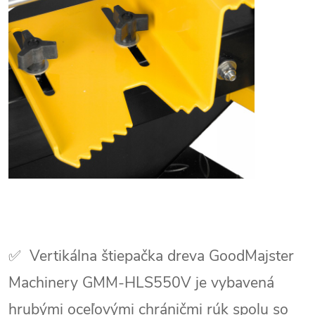
✅
Vertikálna štiepačka dreva GoodMajster
Machinery GMM-HLS550V je vybavená
hrubými oceľovými chráničmi rúk spolu so