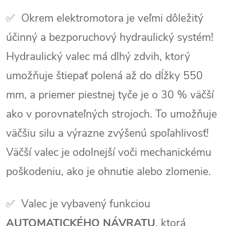
✅ Okrem elektromotora je veľmi dôležitý
účinný a bezporuchový hydraulický systém!
Hydraulický valec má dlhý zdvih, ktorý
umožňuje štiepať polená až do dĺžky 550
mm, a priemer piestnej tyče je o 30 % väčší
ako v porovnateľných strojoch. To umožňuje
väčšiu silu a výrazne zvýšenú spoľahlivosť!
Väčší valec je odolnejší voči mechanickému
poškodeniu, ako je ohnutie alebo zlomenie.
✅ Valec je vybavený funkciou
AUTOMATICKÉHO NÁVRATU
, ktorá