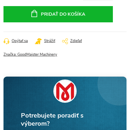
Jednotková
cena:
PRIDAŤ DO KOŠÍKA
Opýtať sa
Strážiť
Zdieľať
Značka:
GoodMajster Machinery
Potrebujete poradiť s
výberom?