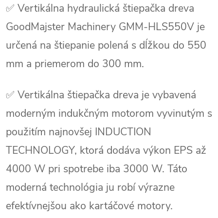
✅ Vertikálna hydraulická štiepačka dreva
GoodMajster Machinery GMM-HLS550V je
určená na štiepanie polená s dĺžkou do 550
mm a priemerom do 300 mm.
✅ Vertikálna štiepačka dreva je vybavená
moderným indukčným motorom vyvinutým s
použitím najnovšej INDUCTION
TECHNOLOGY, ktorá dodáva výkon EPS až
4000 W pri spotrebe iba 3000 W. Táto
moderná technológia ju robí výrazne
efektívnejšou ako kartáčové motory.