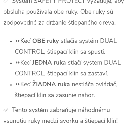
✅
Systém SAFETY PROTECT vyžaduje, aby
obsluha používala obe ruky. Obe ruky sú
zodpovedné za držanie štiepaného dreva.
⏩Keď
OBE ruky
stlačia systém DUAL
CONTROL, štiepací klin sa spustí.
⏩Keď
JEDNA ruka
stlačí systém DUAL
CONTROL, štiepací klin sa zastaví.
⏩Keď
ŽIADNA ruka
nestláča ovládač,
štiepací klin sa zasunie nahor.
✅
Tento systém zabraňuje náhodnému
vsunutiu ruky medzi svorku a štiepací klin!