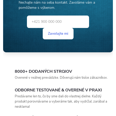
Nechajte nám na seba kontakt. Zavoláme vám a
pomôžeme s výberom.
Zavolajte mi
8000+ DODANÝCH STROJOV
Overené v reálnej prevádzke. Dôverujú nám tisíce zákazníkov.
ODBORNE TESTOVANÉ & OVERENÉ V PRAXI
Predávame len to, čo by sme dali do vlastnej dielne. Každý
produkt porovnávame a vyberáme tak, aby vydržal, zarábal a
nesklamal