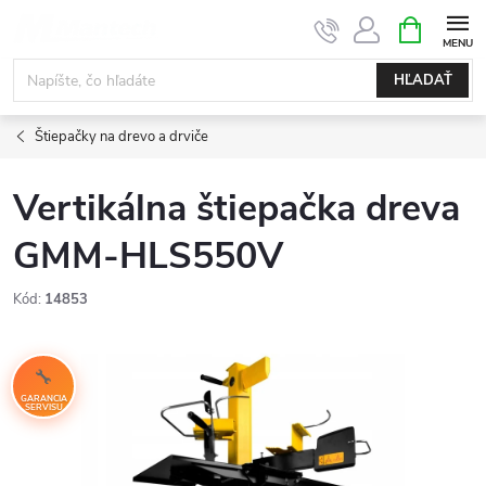
Prejsť
NÁKUPN
KOŠÍK
na
obsah
HĽADAŤ
Štiepačky na drevo a drviče
Vertikálna štiepačka dreva
GMM-HLS550V
Kód:
14853
GARANCIA
SERVISU