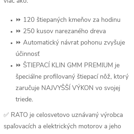
viac ako:
⏩
120 štiepaných kmeňov za hodinu
⏩
250 kusov narezaného dreva
⏩
Automatický návrat pohonu zvyšuje
účinnosť
⏩
ŠTIEPACÍ KLIN GMM PREMIUM je
špeciálne profilovaný štiepací nôž, ktorý
zaručuje NAJVYŠŠÍ VÝKON vo svojej
triede.
✅ RATO je celosvetovo uznávaný výrobca
spaľovacích a elektrických motorov a jeho