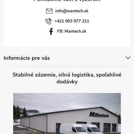
t
info
@
mantech.sk
i
+421 903 977 211
FB: Mantech.sk
e
Informácie pre vás
Stabilné zázemie, silná logistika, spoľahlivé
dodávky