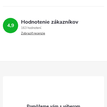
Hodnotenie zákazníkov
4,9
163 hodnotení
Zobraziť recenzie
Z
á
p
ä