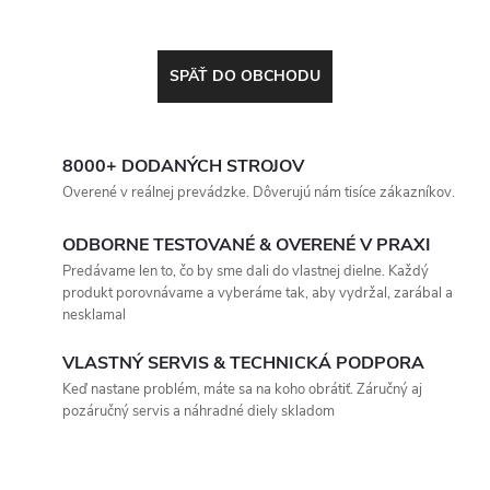
SPÄŤ DO OBCHODU
8000+ DODANÝCH STROJOV
Overené v reálnej prevádzke. Dôverujú nám tisíce zákazníkov.
ODBORNE TESTOVANÉ & OVERENÉ V PRAXI
Predávame len to, čo by sme dali do vlastnej dielne. Každý
produkt porovnávame a vyberáme tak, aby vydržal, zarábal a
nesklamal
VLASTNÝ SERVIS & TECHNICKÁ PODPORA
Keď nastane problém, máte sa na koho obrátiť. Záručný aj
pozáručný servis a náhradné diely skladom