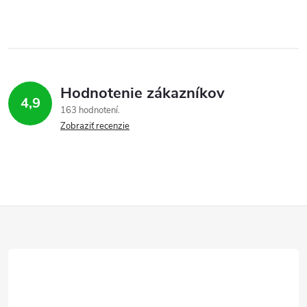
Hodnotenie zákazníkov
4,9
163 hodnotení
Zobraziť recenzie
Z
á
p