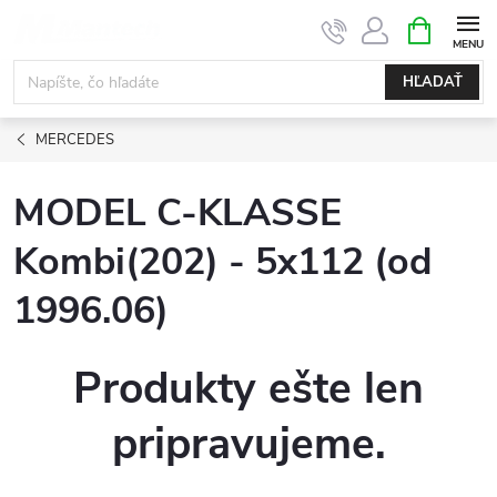
Prejsť
NÁKUPN
KOŠÍK
na
obsah
HĽADAŤ
MERCEDES
MODEL C-KLASSE
Kombi(202) - 5x112 (od
1996.06)
Produkty ešte len
pripravujeme.