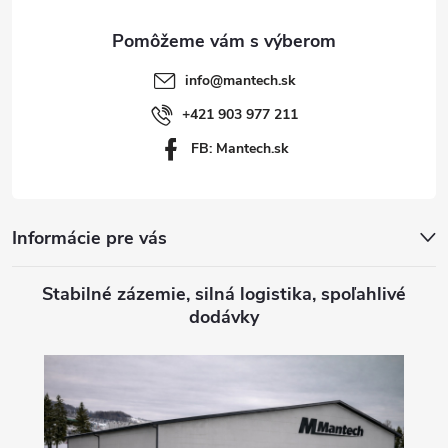
ä
t
info
@
mantech.sk
i
+421 903 977 211
FB: Mantech.sk
e
Informácie pre vás
Stabilné zázemie, silná logistika, spoľahlivé
dodávky