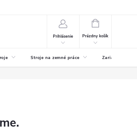
y
Reklamácie
Kontakty
NÁKUPNÝ
KOŠÍK
Prázdny košík
Prihlásenie
roje
Stroje na zemné práce
Zariadenia na 
eme.