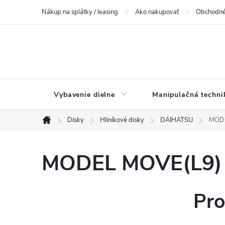
Prejsť
Nákup na splátky / leasing
Ako nakupovať
Obchodné
na
obsah
Vybavenie dielne
Manipulačná techni
Disky
Hliníkové disky
DAIHATSU
MODE
Domov
MODEL MOVE(L9) -
Pro