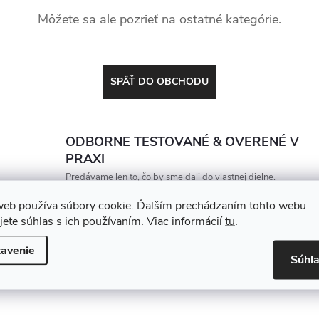
Môžete sa ale pozrieť na ostatné kategórie.
SPÄŤ DO OBCHODU
ODBORNE TESTOVANÉ & OVERENÉ V
PRAXI
Predávame len to, čo by sme dali do vlastnej dielne.
Každý produkt porovnávame a vyberáme tak, aby
web používa súbory cookie. Ďalším prechádzaním tohto webu
vydržal, zarábal a nesklamal
jete súhlas s ich používaním. Viac informácií
tu
.
avenie
Súhl