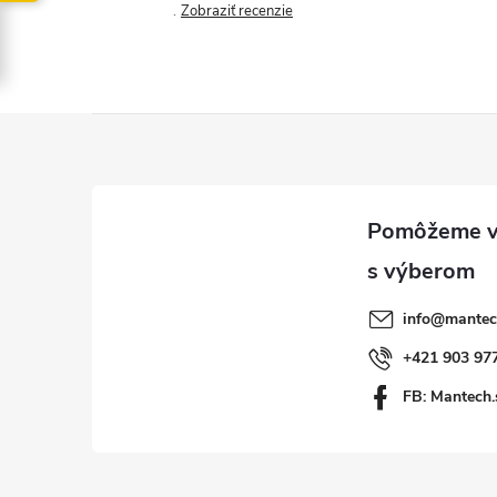
Zobraziť recenzie
Z
á
p
ä
info
@
mantec
t
+421 903 97
FB: Mantech.
i
e