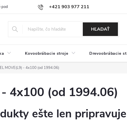
+421 903 977 211
 podmienky
Podmienky ochrany osobných údajov
Doprava a platb
HĽADAŤ
ka
Kovoobrábacie stroje
Drevoobrábacie st
L MOVE(L9) - 4x100 (od 1994.06)
 4x100 (od 1994.06)
dukty ešte len pripravuj