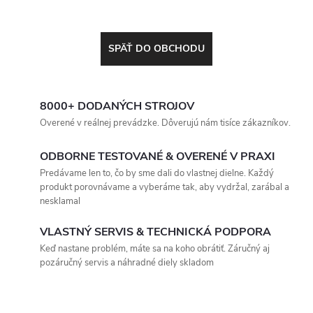
SPÄŤ DO OBCHODU
8000+ DODANÝCH STROJOV
Overené v reálnej prevádzke. Dôverujú nám tisíce zákazníkov.
ODBORNE TESTOVANÉ & OVERENÉ V PRAXI
Predávame len to, čo by sme dali do vlastnej dielne. Každý
produkt porovnávame a vyberáme tak, aby vydržal, zarábal a
nesklamal
VLASTNÝ SERVIS & TECHNICKÁ PODPORA
Keď nastane problém, máte sa na koho obrátiť. Záručný aj
pozáručný servis a náhradné diely skladom