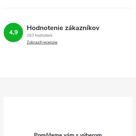
Hodnotenie zákazníkov
4,9
163 hodnotení
Zobraziť recenzie
Z
á
p
ä