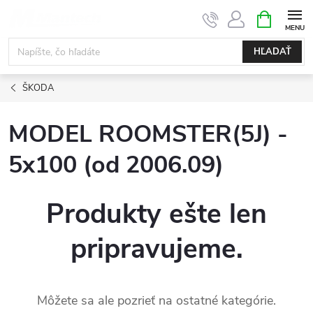
Prejsť
NÁKUPN
KOŠÍK
na
obsah
HĽADAŤ
ŠKODA
MODEL ROOMSTER(5J) -
5x100 (od 2006.09)
Produkty ešte len
pripravujeme.
Môžete sa ale pozrieť na ostatné kategórie.