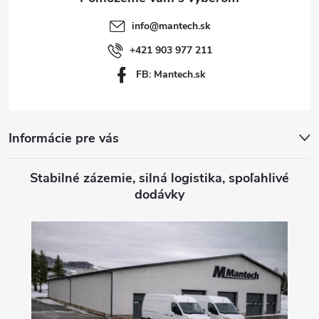
t
info
@
mantech.sk
i
+421 903 977 211
FB: Mantech.sk
e
Informácie pre vás
Stabilné zázemie, silná logistika, spoľahlivé
dodávky