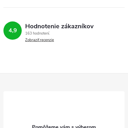
Hodnotenie zákazníkov
4,9
163 hodnotení
Zobraziť recenzie
Z
á
p
ä