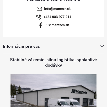
t
info
@
mantech.sk
i
+421 903 977 211
FB: Mantech.sk
e
Informácie pre vás
Stabilné zázemie, silná logistika, spoľahlivé
dodávky