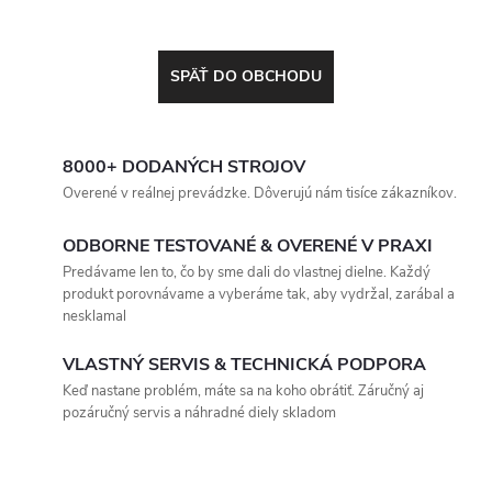
SPÄŤ DO OBCHODU
8000+ DODANÝCH STROJOV
Overené v reálnej prevádzke. Dôverujú nám tisíce zákazníkov.
ODBORNE TESTOVANÉ & OVERENÉ V PRAXI
Predávame len to, čo by sme dali do vlastnej dielne. Každý
produkt porovnávame a vyberáme tak, aby vydržal, zarábal a
nesklamal
VLASTNÝ SERVIS & TECHNICKÁ PODPORA
Keď nastane problém, máte sa na koho obrátiť. Záručný aj
pozáručný servis a náhradné diely skladom