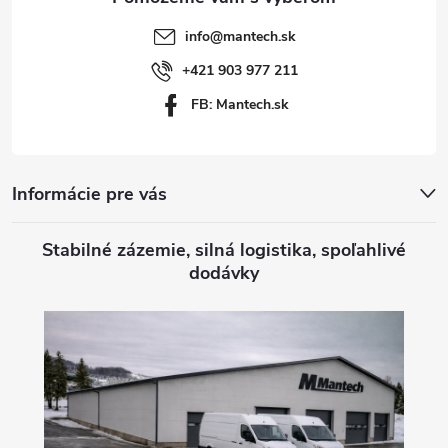
t
info
@
mantech.sk
i
+421 903 977 211
FB: Mantech.sk
e
Informácie pre vás
Stabilné zázemie, silná logistika, spoľahlivé
dodávky