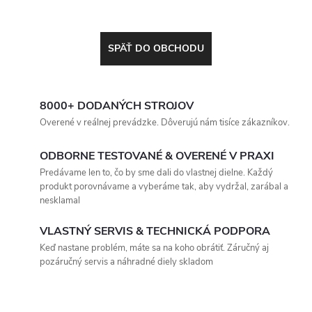
SPÄŤ DO OBCHODU
8000+ DODANÝCH STROJOV
Overené v reálnej prevádzke. Dôverujú nám tisíce zákazníkov.
ODBORNE TESTOVANÉ & OVERENÉ V PRAXI
Predávame len to, čo by sme dali do vlastnej dielne. Každý
produkt porovnávame a vyberáme tak, aby vydržal, zarábal a
nesklamal
VLASTNÝ SERVIS & TECHNICKÁ PODPORA
Keď nastane problém, máte sa na koho obrátiť. Záručný aj
pozáručný servis a náhradné diely skladom