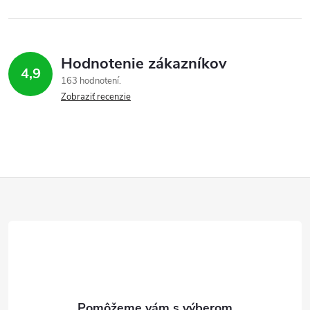
Hodnotenie zákazníkov
4,9
163 hodnotení
Zobraziť recenzie
Z
á
p
ä