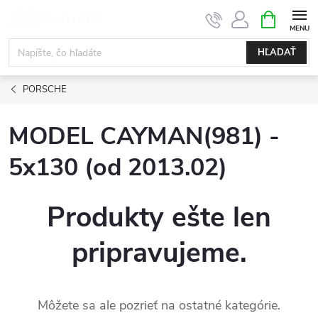
Prejsť
NÁKUPN
KOŠÍK
na
obsah
HĽADAŤ
PORSCHE
MODEL CAYMAN(981) -
5x130 (od 2013.02)
Produkty ešte len
pripravujeme.
Môžete sa ale pozrieť na ostatné kategórie.