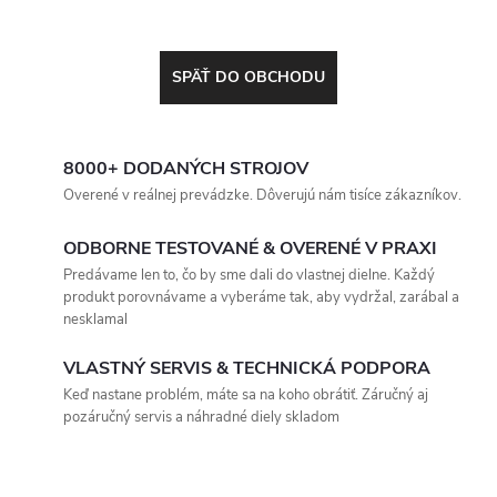
SPÄŤ DO OBCHODU
8000+ DODANÝCH STROJOV
Overené v reálnej prevádzke. Dôverujú nám tisíce zákazníkov.
ODBORNE TESTOVANÉ & OVERENÉ V PRAXI
Predávame len to, čo by sme dali do vlastnej dielne. Každý
produkt porovnávame a vyberáme tak, aby vydržal, zarábal a
nesklamal
VLASTNÝ SERVIS & TECHNICKÁ PODPORA
Keď nastane problém, máte sa na koho obrátiť. Záručný aj
pozáručný servis a náhradné diely skladom