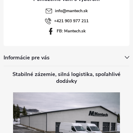
t
info
@
mantech.sk
i
+421 903 977 211
FB: Mantech.sk
e
Informácie pre vás
Stabilné zázemie, silná logistika, spoľahlivé
dodávky