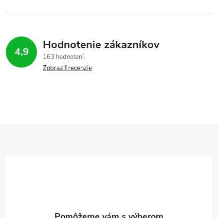
Hodnotenie zákazníkov
4,9
163 hodnotení
Zobraziť recenzie
Z
á
p
ä