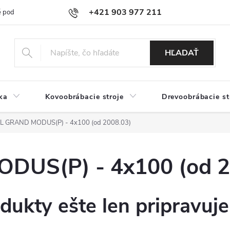
+421 903 977 211
 podmienky
Podmienky ochrany osobných údajov
Doprava a platb
HĽADAŤ
ka
Kovoobrábacie stroje
Drevoobrábacie st
 GRAND MODUS(P) - 4x100 (od 2008.03)
US(P) - 4x100 (od 2
dukty ešte len pripravuj