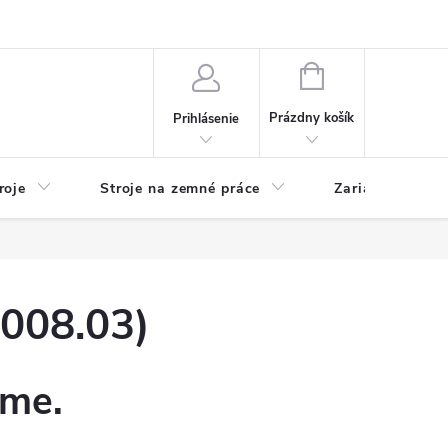
y
Reklamácie
Kontakty
NÁKUPNÝ
KOŠÍK
Prázdny košík
Prihlásenie
roje
Stroje na zemné práce
Zariadenia na 
008.03)
eme.