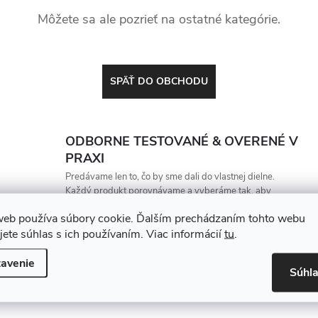
Môžete sa ale pozrieť na ostatné kategórie.
SPÄŤ DO OBCHODU
ODBORNE TESTOVANÉ & OVERENÉ V
PRAXI
Predávame len to, čo by sme dali do vlastnej dielne.
Každý produkt porovnávame a vyberáme tak, aby
vydržal, zarábal a nesklamal
web používa súbory cookie. Ďalším prechádzaním tohto webu
jete súhlas s ich používaním. Viac informácií
tu
.
avenie
Súhl