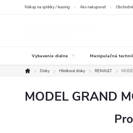
Prejsť
Nákup na splátky / leasing
Ako nakupovať
Obchodné
na
obsah
Vybavenie dielne
Manipulačná techni
Disky
Hliníkové disky
RENAULT
MODEL
Domov
MODEL GRAND MOD
Pro