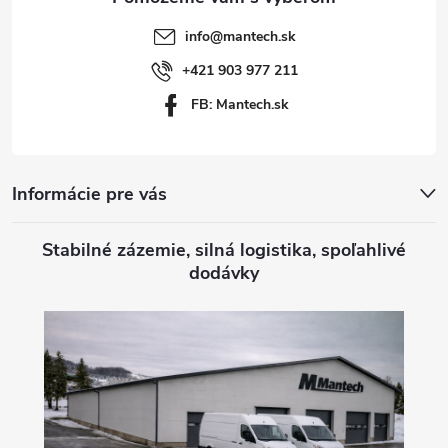
t
info
@
mantech.sk
i
+421 903 977 211
FB: Mantech.sk
e
Informácie pre vás
Stabilné zázemie, silná logistika, spoľahlivé
dodávky