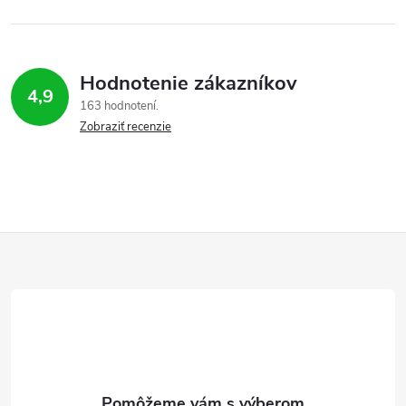
Hodnotenie zákazníkov
4,9
163 hodnotení
Zobraziť recenzie
Z
á
p
ä