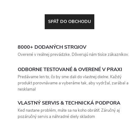
SPÄŤ DO OBCHODU
8000+ DODANÝCH STROJOV
Overené v reálnej prevádzke. Dôverujú nám tisíce zákazníkov.
ODBORNE TESTOVANÉ & OVERENÉ V PRAXI
Predávame len to, čo by sme dali do vlastnej dielne. Každý
produkt porovnávame a vyberáme tak, aby vydržal, zarábal a
nesklamal
VLASTNÝ SERVIS & TECHNICKÁ PODPORA
Keď nastane problém, máte sa na koho obrátiť. Záručný aj
pozáručný servis a náhradné diely skladom