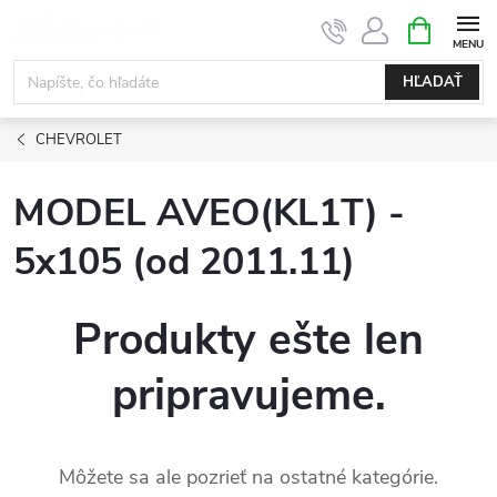
Prejsť
NÁKUPN
KOŠÍK
na
obsah
HĽADAŤ
CHEVROLET
MODEL AVEO(KL1T) -
5x105 (od 2011.11)
Produkty ešte len
pripravujeme.
Môžete sa ale pozrieť na ostatné kategórie.