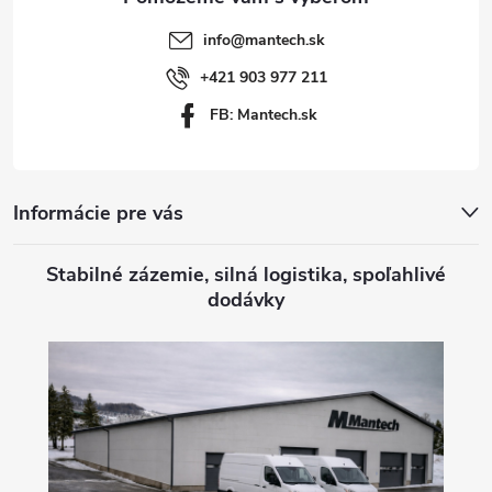
t
info
@
mantech.sk
i
+421 903 977 211
FB: Mantech.sk
e
Informácie pre vás
Stabilné zázemie, silná logistika, spoľahlivé
dodávky