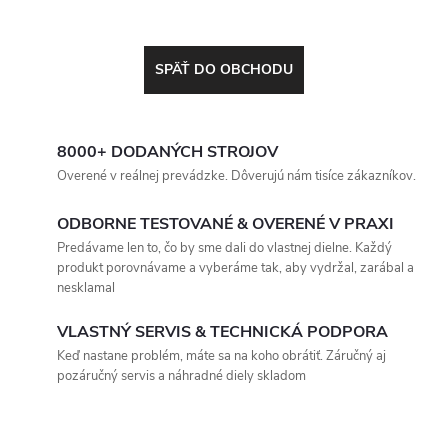
SPÄŤ DO OBCHODU
8000+ DODANÝCH STROJOV
Overené v reálnej prevádzke. Dôverujú nám tisíce zákazníkov.
ODBORNE TESTOVANÉ & OVERENÉ V PRAXI
Predávame len to, čo by sme dali do vlastnej dielne. Každý
produkt porovnávame a vyberáme tak, aby vydržal, zarábal a
nesklamal
VLASTNÝ SERVIS & TECHNICKÁ PODPORA
Keď nastane problém, máte sa na koho obrátiť. Záručný aj
pozáručný servis a náhradné diely skladom