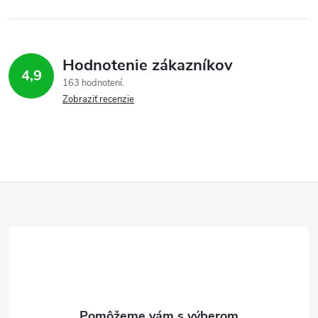
Hodnotenie zákazníkov
4,9
163 hodnotení
Zobraziť recenzie
Z
á
p
ä