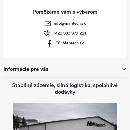
ä
t
info
@
mantech.sk
i
+421 903 977 211
FB: Mantech.sk
e
Informácie pre vás
Stabilné zázemie, silná logistika, spoľahlivé
dodávky