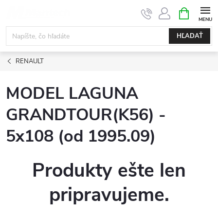
Prejsť
NÁKUPN
KOŠÍK
na
obsah
HĽADAŤ
RENAULT
MODEL LAGUNA
GRANDTOUR(K56) -
5x108 (od 1995.09)
Produkty ešte len
pripravujeme.