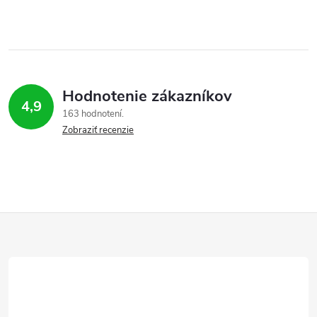
Hodnotenie zákazníkov
4,9
163 hodnotení
Zobraziť recenzie
Z
á
p