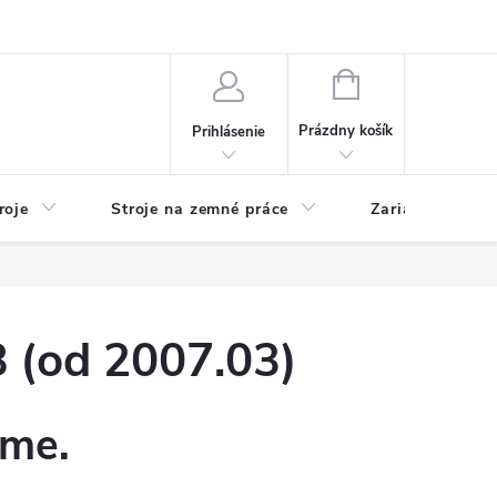
y
Reklamácie
Kontakty
NÁKUPNÝ
KOŠÍK
Prázdny košík
Prihlásenie
roje
Stroje na zemné práce
Zariadenia na 
(od 2007.03)
eme.