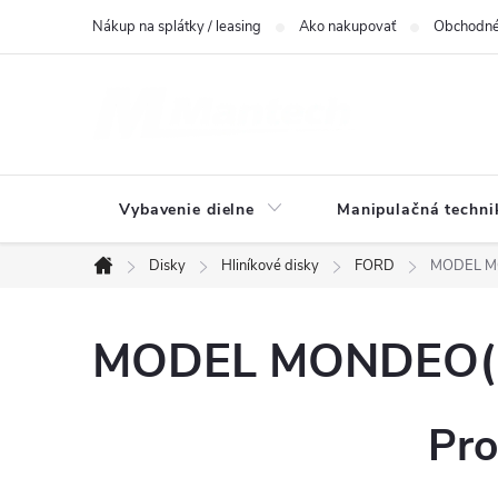
Prejsť
Nákup na splátky / leasing
Ako nakupovať
Obchodné
na
obsah
Vybavenie dielne
Manipulačná techni
Disky
Hliníkové disky
FORD
MODEL MO
Domov
MODEL MONDEO(BA
Pro