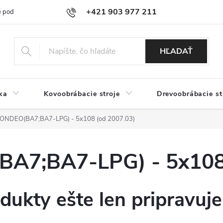
+421 903 977 211
 podmienky
Podmienky ochrany osobných údajov
Doprava a platb
HĽADAŤ
ka
Kovoobrábacie stroje
Drevoobrábacie st
NDEO(BA7;BA7-LPG) - 5x108 (od 2007.03)
7;BA7-LPG) - 5x108 
dukty ešte len pripravuj