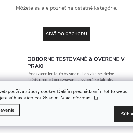
Môžete sa ale pozrieť na ostatné kategórie.
SPÄŤ DO OBCHODU
ODBORNE TESTOVANÉ & OVERENÉ V
PRAXI
Predávame len to, čo by sme dali do vlastnej dielne.
Každý produkt porovnávame a vyberáme tak, aby
vydržal, zarábal a nesklamal
web používa súbory cookie. Ďalším prechádzaním tohto webu
jete súhlas s ich používaním. Viac informácií
tu
.
avenie
Súhl