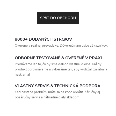
SPÄŤ DO OBCHODU
8000+ DODANÝCH STROJOV
Overené v reálnej prevádzke. Dôverujú nám tisíce zákazníkov.
ODBORNE TESTOVANÉ & OVERENÉ V PRAXI
Predávame len to, čo by sme dali do vlastnej dielne. Každý
produkt porovnávame a vyberáme tak, aby vydržal, zarábal a
nesklamal
VLASTNÝ SERVIS & TECHNICKÁ PODPORA
Keď nastane problém, máte sa na koho obrátiť. Záručný aj
pozáručný servis a náhradné diely skladom