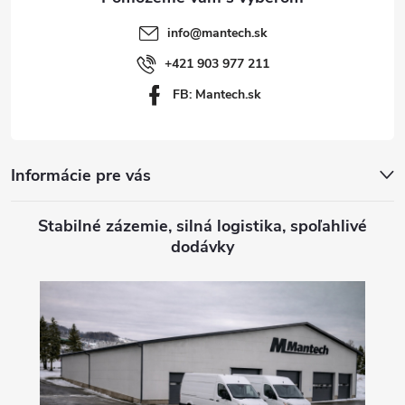
t
info
@
mantech.sk
i
+421 903 977 211
FB: Mantech.sk
e
Informácie pre vás
Stabilné zázemie, silná logistika, spoľahlivé
dodávky