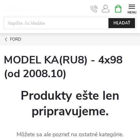
Prejsť
NÁKUPN
KOŠÍK
na
obsah
HĽADAŤ
FORD
MODEL KA(RU8) - 4x98
(od 2008.10)
Produkty ešte len
pripravujeme.
Môžete sa ale pozrieť na ostatné kategórie.