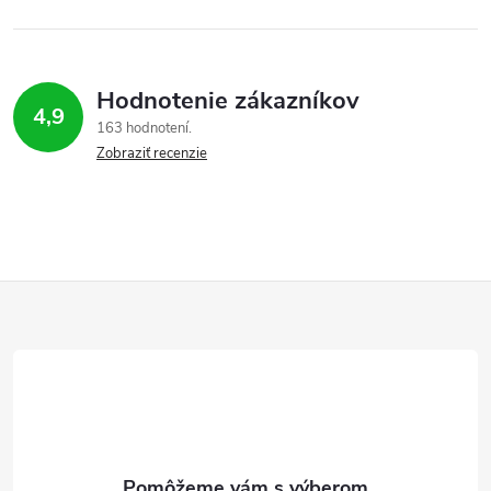
Hodnotenie zákazníkov
4,9
163 hodnotení
Zobraziť recenzie
Z
á
p
ä