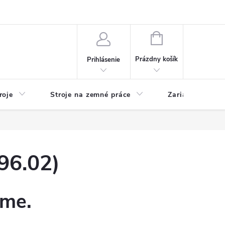
y
Reklamácie
Kontakty
NÁKUPNÝ
KOŠÍK
Prázdny košík
Prihlásenie
roje
Stroje na zemné práce
Zariadenia na 
96.02)
eme.