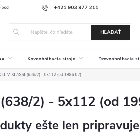
+421 903 977 211
 podmienky
Podmienky ochrany osobných údajov
Doprava a platb
HĽADAŤ
ka
Kovoobrábacie stroje
Drevoobrábacie st
EL V-KLASSE(638/2) - 5x112 (od 1996.02)
38/2) - 5x112 (od 19
dukty ešte len pripravuj