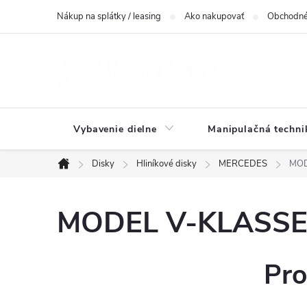
Prejsť
Nákup na splátky / leasing
Ako nakupovať
Obchodné
na
obsah
Vybavenie dielne
Manipulačná techni
Disky
Hliníkové disky
MERCEDES
MOD
Domov
MODEL V-KLASSE(6
Pro