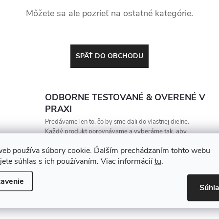
Môžete sa ale pozrieť na ostatné kategórie.
SPÄŤ DO OBCHODU
ODBORNE TESTOVANÉ & OVERENÉ V
PRAXI
Predávame len to, čo by sme dali do vlastnej dielne.
Každý produkt porovnávame a vyberáme tak, aby
vydržal, zarábal a nesklamal
web používa súbory cookie. Ďalším prechádzaním tohto webu
jete súhlas s ich používaním. Viac informácií
tu
.
avenie
Súhl