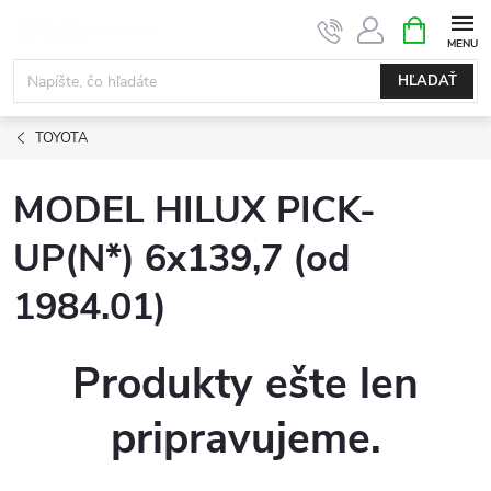
Prejsť
NÁKUPN
KOŠÍK
na
obsah
HĽADAŤ
TOYOTA
MODEL HILUX PICK-
UP(N*) 6x139,7 (od
1984.01)
Produkty ešte len
pripravujeme.