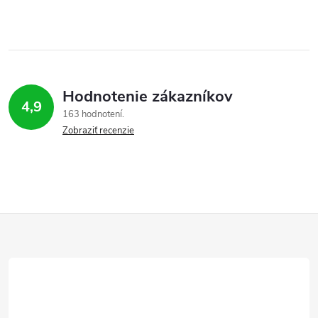
Hodnotenie zákazníkov
4,9
163 hodnotení
Zobraziť recenzie
Z
á
p