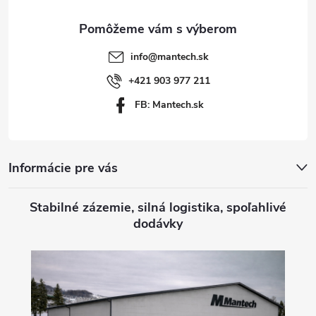
ä
t
info
@
mantech.sk
i
+421 903 977 211
FB: Mantech.sk
e
Informácie pre vás
Stabilné zázemie, silná logistika, spoľahlivé
dodávky