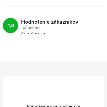
Hodnotenie zákazníkov
4,9
163 hodnotení
Zobraziť recenzie
Z
á
p
ä