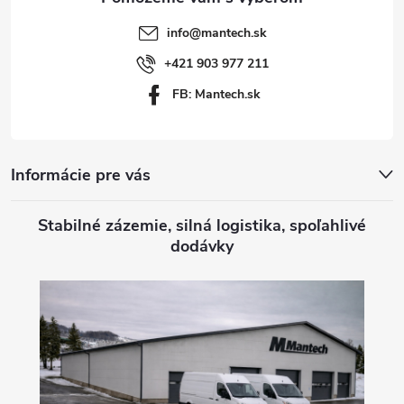
t
info
@
mantech.sk
i
+421 903 977 211
FB: Mantech.sk
e
Informácie pre vás
Stabilné zázemie, silná logistika, spoľahlivé
dodávky