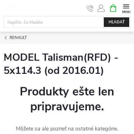
Prejsť
NÁKUPN
KOŠÍK
na
obsah
HĽADAŤ
RENAULT
MODEL Talisman(RFD) -
5x114.3 (od 2016.01)
Produkty ešte len
pripravujeme.
Môžete sa ale pozrieť na ostatné kategórie.