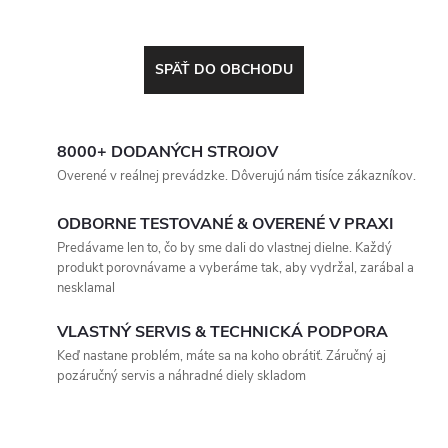
SPÄŤ DO OBCHODU
8000+ DODANÝCH STROJOV
Overené v reálnej prevádzke. Dôverujú nám tisíce zákazníkov.
ODBORNE TESTOVANÉ & OVERENÉ V PRAXI
Predávame len to, čo by sme dali do vlastnej dielne. Každý
produkt porovnávame a vyberáme tak, aby vydržal, zarábal a
nesklamal
VLASTNÝ SERVIS & TECHNICKÁ PODPORA
Keď nastane problém, máte sa na koho obrátiť. Záručný aj
pozáručný servis a náhradné diely skladom