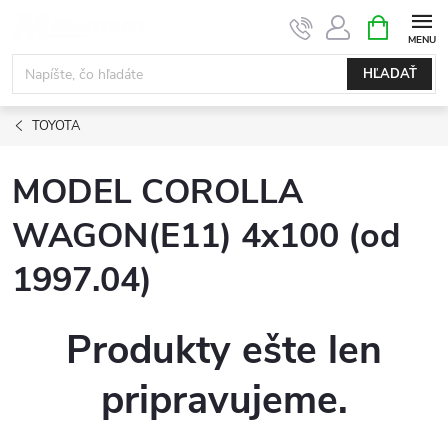
Prejsť
NÁKUPN
KOŠÍK
na
obsah
HĽADAŤ
TOYOTA
MODEL COROLLA
WAGON(E11) 4x100 (od
1997.04)
Produkty ešte len
pripravujeme.