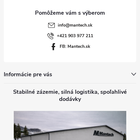
ä
t
info
@
mantech.sk
i
+421 903 977 211
FB: Mantech.sk
e
Informácie pre vás
Stabilné zázemie, silná logistika, spoľahlivé
dodávky