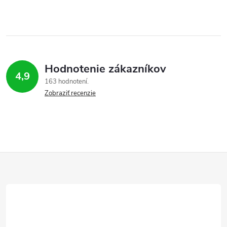
Hodnotenie zákazníkov
4,9
163 hodnotení
Zobraziť recenzie
Z
á
p