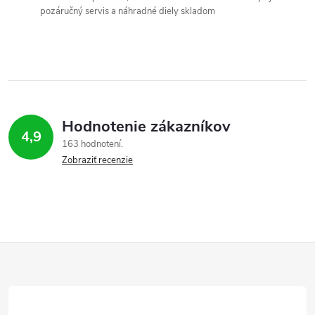
pozáručný servis a náhradné diely skladom
Hodnotenie zákazníkov
4,9
163 hodnotení
Zobraziť recenzie
Z
á