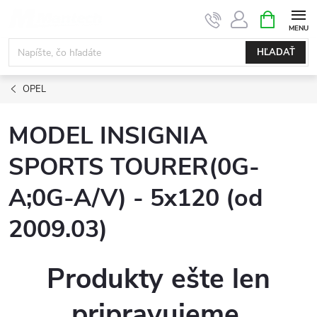
Prejsť
NÁKUPN
KOŠÍK
na
obsah
HĽADAŤ
OPEL
MODEL INSIGNIA
SPORTS TOURER(0G-
A;0G-A/V) - 5x120 (od
2009.03)
Produkty ešte len
pripravujeme.