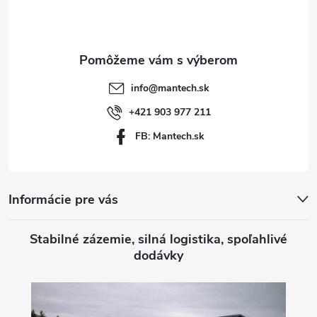
p
ä
t
info
@
mantech.sk
i
+421 903 977 211
FB: Mantech.sk
e
Informácie pre vás
Stabilné zázemie, silná logistika, spoľahlivé
dodávky