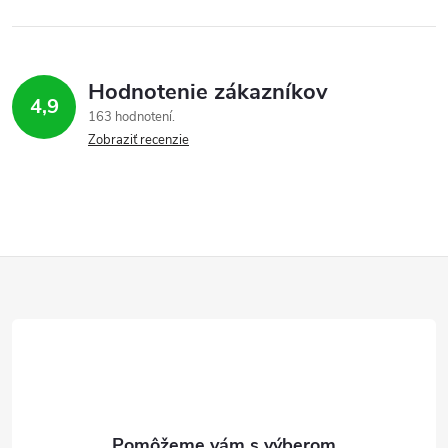
Hodnotenie zákazníkov
4,9
163 hodnotení
Zobraziť recenzie
Z
á
p
ä