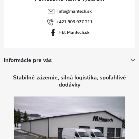
t
info
@
mantech.sk
i
+421 903 977 211
FB: Mantech.sk
e
Informácie pre vás
Stabilné zázemie, silná logistika, spoľahlivé
dodávky