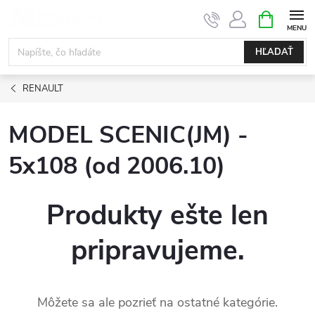
Prejsť
NÁKUPN
KOŠÍK
na
obsah
HĽADAŤ
RENAULT
MODEL SCENIC(JM) -
5x108 (od 2006.10)
Produkty ešte len
pripravujeme.
Môžete sa ale pozrieť na ostatné kategórie.