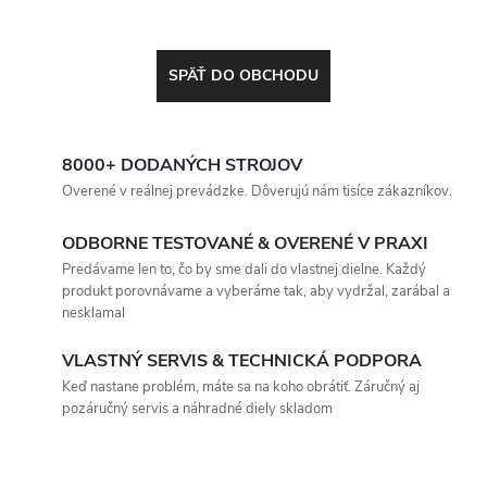
SPÄŤ DO OBCHODU
8000+ DODANÝCH STROJOV
Overené v reálnej prevádzke. Dôverujú nám tisíce zákazníkov.
ODBORNE TESTOVANÉ & OVERENÉ V PRAXI
Predávame len to, čo by sme dali do vlastnej dielne. Každý
produkt porovnávame a vyberáme tak, aby vydržal, zarábal a
nesklamal
VLASTNÝ SERVIS & TECHNICKÁ PODPORA
Keď nastane problém, máte sa na koho obrátiť. Záručný aj
pozáručný servis a náhradné diely skladom