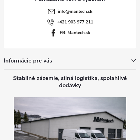
t
info
@
mantech.sk
i
+421 903 977 211
FB: Mantech.sk
e
Informácie pre vás
Stabilné zázemie, silná logistika, spoľahlivé
dodávky