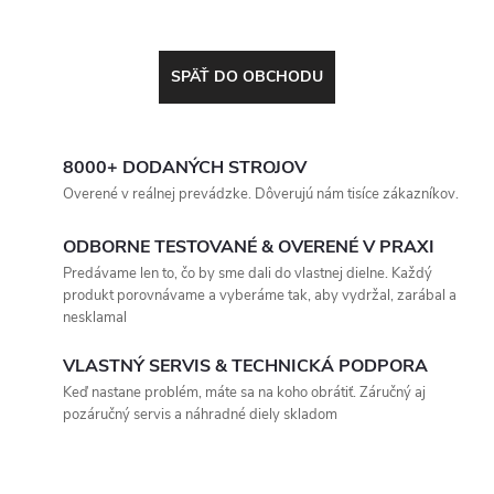
SPÄŤ DO OBCHODU
8000+ DODANÝCH STROJOV
Overené v reálnej prevádzke. Dôverujú nám tisíce zákazníkov.
ODBORNE TESTOVANÉ & OVERENÉ V PRAXI
Predávame len to, čo by sme dali do vlastnej dielne. Každý
produkt porovnávame a vyberáme tak, aby vydržal, zarábal a
nesklamal
VLASTNÝ SERVIS & TECHNICKÁ PODPORA
Keď nastane problém, máte sa na koho obrátiť. Záručný aj
pozáručný servis a náhradné diely skladom