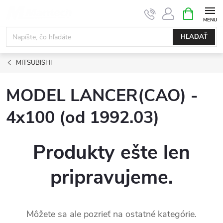
Prejsť
NÁKUPN
KOŠÍK
na
obsah
HĽADAŤ
MITSUBISHI
MODEL LANCER(CAO) -
4x100 (od 1992.03)
Produkty ešte len
pripravujeme.
Môžete sa ale pozrieť na ostatné kategórie.