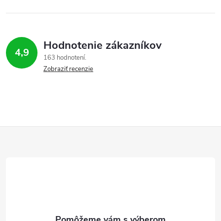
Hodnotenie zákazníkov
4,9
163 hodnotení
Zobraziť recenzie
Z
á
p
ä