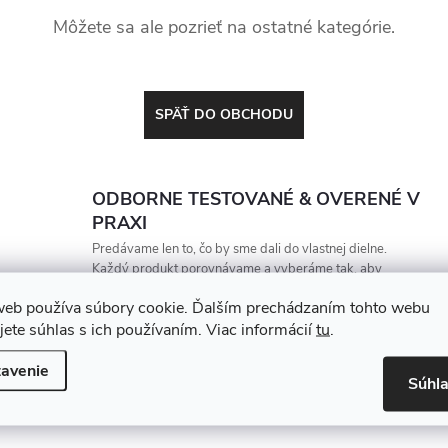
Môžete sa ale pozrieť na ostatné kategórie.
SPÄŤ DO OBCHODU
ODBORNE TESTOVANÉ & OVERENÉ V
PRAXI
Predávame len to, čo by sme dali do vlastnej dielne.
Každý produkt porovnávame a vyberáme tak, aby
vydržal, zarábal a nesklamal
web používa súbory cookie. Ďalším prechádzaním tohto webu
jete súhlas s ich používaním. Viac informácií
tu
.
avenie
Súhl