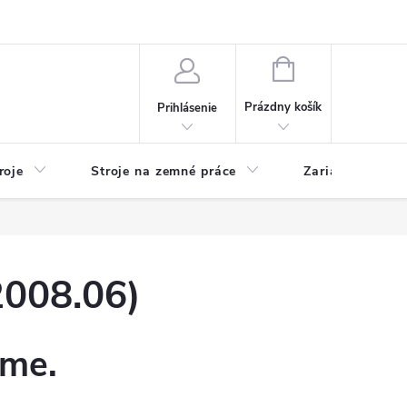
y
Reklamácie
Kontakty
NÁKUPNÝ
KOŠÍK
Prázdny košík
Prihlásenie
roje
Stroje na zemné práce
Zariadenia na 
008.06)
eme.