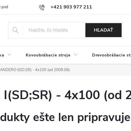
+421 903 977 211
 podmienky
Podmienky ochrany osobných údajov
Doprava a platb
HĽADAŤ
ka
Kovoobrábacie stroje
Drevoobrábacie st
NDERO I(SD;SR) - 4x100 (od 2008.06)
SD;SR) - 4x100 (od 2
dukty ešte len pripravuj