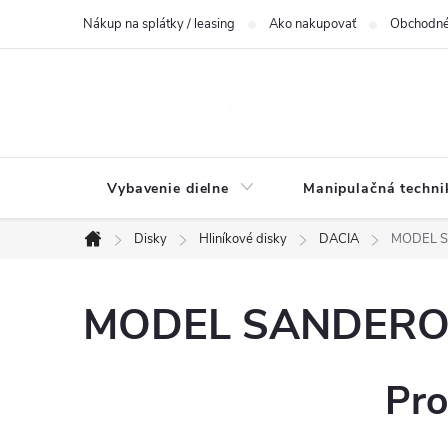
Prejsť
Nákup na splátky / leasing
Ako nakupovať
Obchodné
na
obsah
Vybavenie dielne
Manipulačná techni
Disky
Hliníkové disky
DACIA
MODEL SA
Domov
MODEL SANDERO I(
Pro