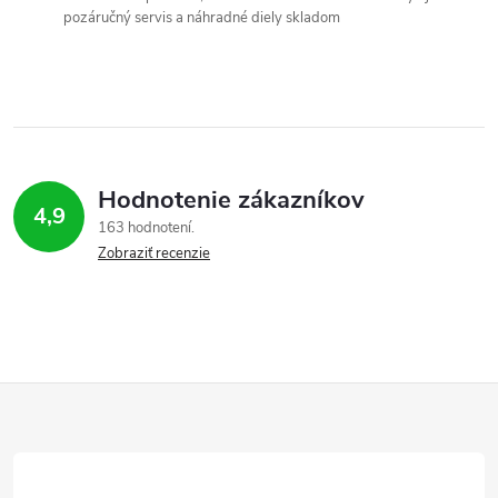
pozáručný servis a náhradné diely skladom
Hodnotenie zákazníkov
4,9
163 hodnotení
Zobraziť recenzie
Z
á