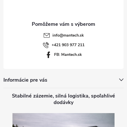
p
ä
t
info
@
mantech.sk
i
+421 903 977 211
FB: Mantech.sk
e
Informácie pre vás
Stabilné zázemie, silná logistika, spoľahlivé
dodávky