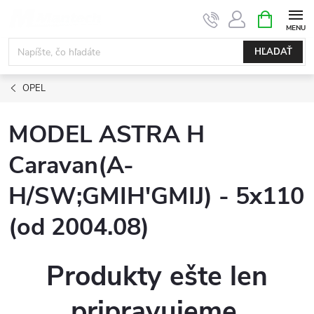
Prejsť
NÁKUPN
KOŠÍK
na
obsah
HĽADAŤ
OPEL
MODEL ASTRA H
Caravan(A-
H/SW;GMIH'GMIJ) - 5x110
(od 2004.08)
Produkty ešte len
pripravujeme.