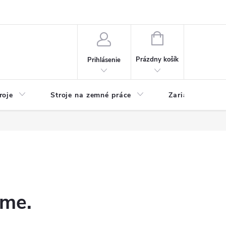
y
Reklamácie
Kontakty
NÁKUPNÝ
KOŠÍK
Prázdny košík
Prihlásenie
roje
Stroje na zemné práce
Zariadenia na 
eme.