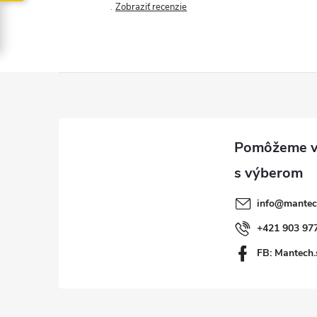
Zobraziť recenzie
Z
á
p
ä
info
@
mantec
t
+421 903 97
FB: Mantech.
i
e