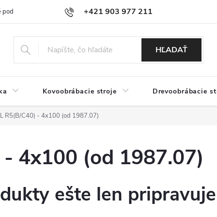
+421 903 977 211
 podmienky
Podmienky ochrany osobných údajov
Doprava a platb
HĽADAŤ
ka
Kovoobrábacie stroje
Drevoobrábacie st
 R5(B/C40) - 4x100 (od 1987.07)
- 4x100 (od 1987.07)
dukty ešte len pripravuj