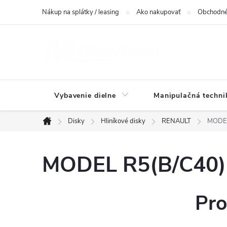
Prejsť
Nákup na splátky / leasing
Ako nakupovať
Obchodné
na
obsah
Vybavenie dielne
Manipulačná techni
Disky
Hliníkové disky
RENAULT
MODEL
Domov
MODEL R5(B/C40) 
Pro