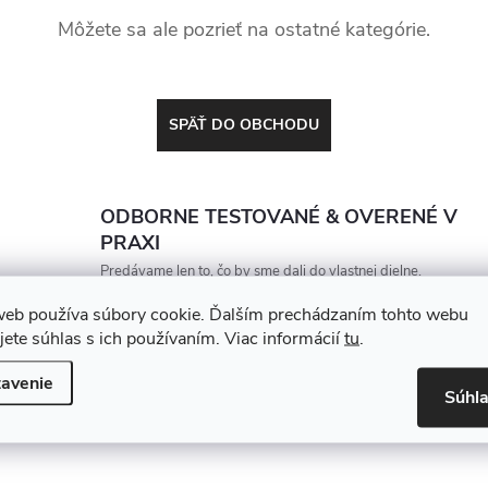
Môžete sa ale pozrieť na ostatné kategórie.
SPÄŤ DO OBCHODU
ODBORNE TESTOVANÉ & OVERENÉ V
PRAXI
Predávame len to, čo by sme dali do vlastnej dielne.
Každý produkt porovnávame a vyberáme tak, aby
web používa súbory cookie. Ďalším prechádzaním tohto webu
vydržal, zarábal a nesklamal
jete súhlas s ich používaním. Viac informácií
tu
.
avenie
Súhl