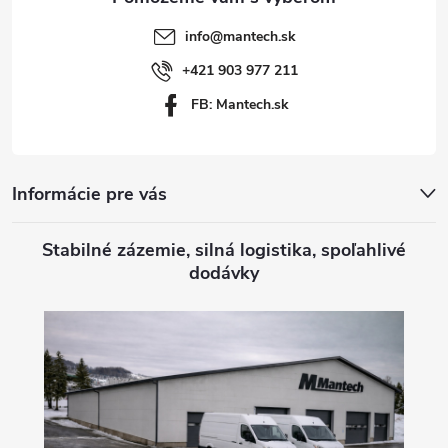
t
info
@
mantech.sk
i
+421 903 977 211
FB: Mantech.sk
e
Informácie pre vás
Stabilné zázemie, silná logistika, spoľahlivé
dodávky