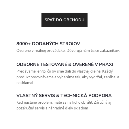
SPÄŤ DO OBCHODU
8000+ DODANÝCH STROJOV
Overené v reálnej prevádzke. Dôverujú nám tisíce zákazníkov.
ODBORNE TESTOVANÉ & OVERENÉ V PRAXI
Predávame len to, čo by sme dali do vlastnej dielne. Každý
produkt porovnávame a vyberáme tak, aby vydržal, zarábal a
nesklamal
VLASTNÝ SERVIS & TECHNICKÁ PODPORA
Keď nastane problém, máte sa na koho obrátiť. Záručný aj
pozáručný servis a náhradné diely skladom