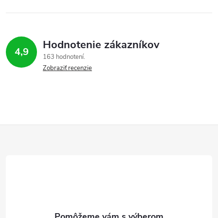
Hodnotenie zákazníkov
4,9
163 hodnotení
Zobraziť recenzie
Z
á
p
ä