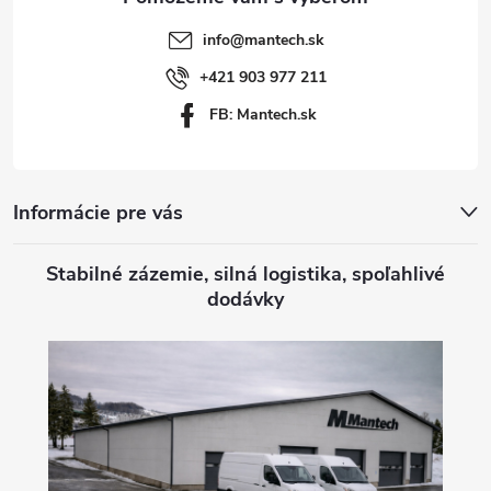
t
info
@
mantech.sk
i
+421 903 977 211
FB: Mantech.sk
e
Informácie pre vás
Stabilné zázemie, silná logistika, spoľahlivé
dodávky