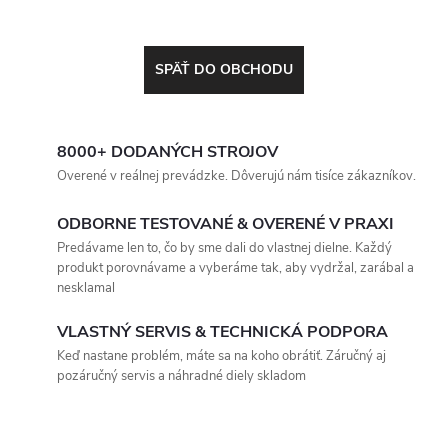
SPÄŤ DO OBCHODU
8000+ DODANÝCH STROJOV
Overené v reálnej prevádzke. Dôverujú nám tisíce zákazníkov.
ODBORNE TESTOVANÉ & OVERENÉ V PRAXI
Predávame len to, čo by sme dali do vlastnej dielne. Každý
produkt porovnávame a vyberáme tak, aby vydržal, zarábal a
nesklamal
VLASTNÝ SERVIS & TECHNICKÁ PODPORA
Keď nastane problém, máte sa na koho obrátiť. Záručný aj
pozáručný servis a náhradné diely skladom