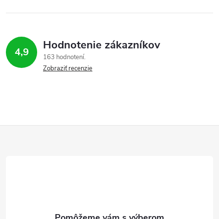
Hodnotenie zákazníkov
4,9
163 hodnotení
Zobraziť recenzie
Z
á
p
ä