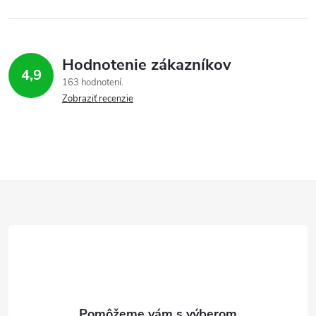
Hodnotenie zákazníkov
4,9
163 hodnotení
Zobraziť recenzie
Z
á
p
ä