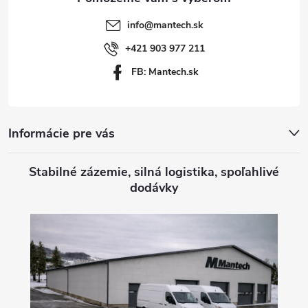
t
info
@
mantech.sk
i
+421 903 977 211
FB: Mantech.sk
e
Informácie pre vás
Stabilné zázemie, silná logistika, spoľahlivé
dodávky