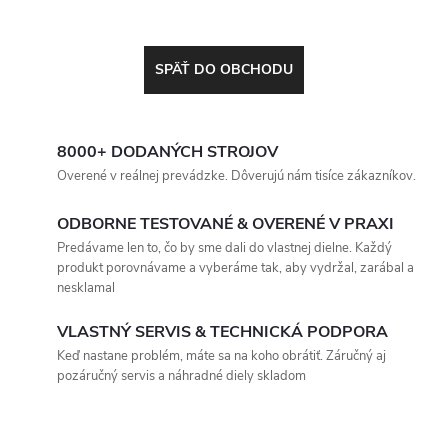
SPÄŤ DO OBCHODU
8000+ DODANÝCH STROJOV
Overené v reálnej prevádzke. Dôverujú nám tisíce zákazníkov.
ODBORNE TESTOVANÉ & OVERENÉ V PRAXI
Predávame len to, čo by sme dali do vlastnej dielne. Každý
produkt porovnávame a vyberáme tak, aby vydržal, zarábal a
nesklamal
VLASTNÝ SERVIS & TECHNICKÁ PODPORA
Keď nastane problém, máte sa na koho obrátiť. Záručný aj
pozáručný servis a náhradné diely skladom