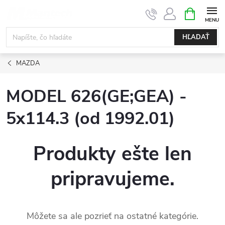
Prejsť
NÁKUPN
KOŠÍK
na
obsah
HĽADAŤ
MAZDA
MODEL 626(GE;GEA) -
5x114.3 (od 1992.01)
Produkty ešte len
pripravujeme.
Môžete sa ale pozrieť na ostatné kategórie.