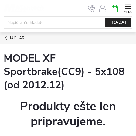
Prejsť
NÁKUPN
KOŠÍK
na
obsah
HĽADAŤ
JAGUAR
MODEL XF
Sportbrake(CC9) - 5x108
(od 2012.12)
Produkty ešte len
pripravujeme.