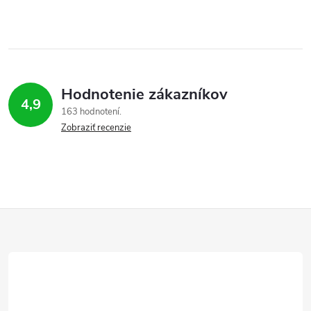
Hodnotenie zákazníkov
4,9
163 hodnotení
Zobraziť recenzie
Z
á
p