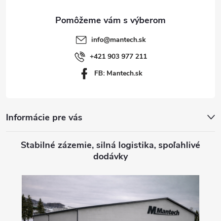
ä
t
info
@
mantech.sk
i
+421 903 977 211
FB: Mantech.sk
e
Informácie pre vás
Stabilné zázemie, silná logistika, spoľahlivé
dodávky