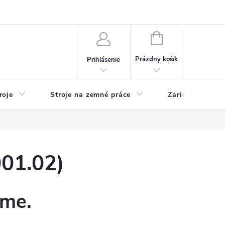
y
Reklamácie
Kontakty
NÁKUPNÝ
KOŠÍK
Prázdny košík
Prihlásenie
roje
Stroje na zemné práce
Zariadenia na 
01.02)
eme.