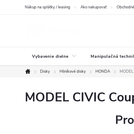
Prejsť
Nákup na splátky / leasing
Ako nakupovať
Obchodné
na
obsah
Vybavenie dielne
Manipulačná techni
Disky
Hliníkové disky
HONDA
MODEL C
Domov
MODEL CIVIC Coup
Pro