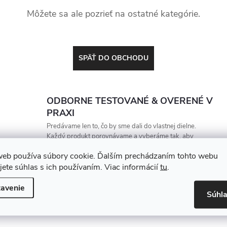
Môžete sa ale pozrieť na ostatné kategórie.
SPÄŤ DO OBCHODU
ODBORNE TESTOVANÉ & OVERENÉ V
PRAXI
Predávame len to, čo by sme dali do vlastnej dielne.
Každý produkt porovnávame a vyberáme tak, aby
vydržal, zarábal a nesklamal
web používa súbory cookie. Ďalším prechádzaním tohto webu
jete súhlas s ich používaním. Viac informácií
tu
.
avenie
Súhl