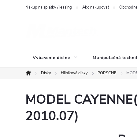
Prejsť
Nákup na splátky / leasing
Ako nakupovať
Obchodné
na
obsah
Vybavenie dielne
Manipulačná techni
Disky
Hliníkové disky
PORSCHE
MODE
Domov
MODEL CAYENNE(9
2010.07)