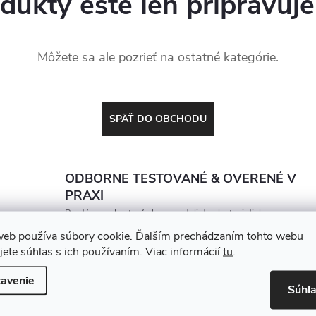
dukty ešte len pripravuj
Môžete sa ale pozrieť na ostatné kategórie.
SPÄŤ DO OBCHODU
ODBORNE TESTOVANÉ & OVERENÉ V
PRAXI
Predávame len to, čo by sme dali do vlastnej dielne.
Každý produkt porovnávame a vyberáme tak, aby
web používa súbory cookie. Ďalším prechádzaním tohto webu
vydržal, zarábal a nesklamal
jete súhlas s ich používaním. Viac informácií
tu
.
avenie
Súhl