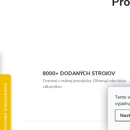
Pro
8000+ DODANÝCH STROJOV
Overené v reálnej prevádzke. Dôverujú nám tisíce
HODNOTENIE OBCHODU
zákazníkov.
Tento 
vyjadru
Nast