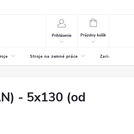
y
Reklamácie
Kontakty
NÁKUPNÝ
KOŠÍK
Prázdny košík
Prihlásenie
roje
Stroje na zemné práce
Zariadenia na 
 - 5x130 (od