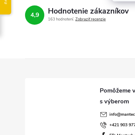
Hodnotenie zákazníkov
4,9
163 hodnotení
Zobraziť recenzie
Z
á
p
ä
info
@
mantec
t
+421 903 97