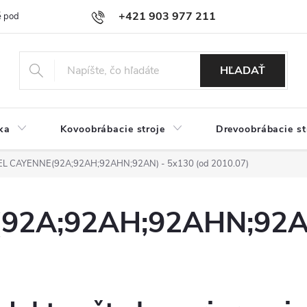
+421 903 977 211
 podmienky
Podmienky ochrany osobných údajov
Doprava a platb
HĽADAŤ
ka
Kovoobrábacie stroje
Drevoobrábacie st
L CAYENNE(92A;92AH;92AHN;92AN) - 5x130 (od 2010.07)
2A;92AH;92AHN;92AN)