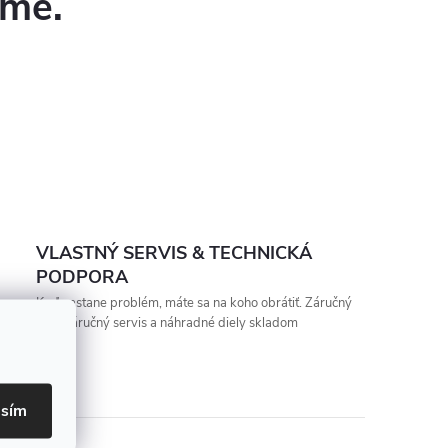
eme.
VLASTNÝ SERVIS & TECHNICKÁ
PODPORA
Keď nastane problém, máte sa na koho obrátiť. Záručný
aj pozáručný servis a náhradné diely skladom
asím