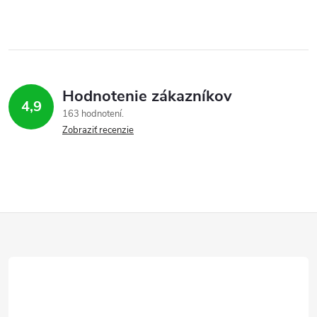
Hodnotenie zákazníkov
4,9
163 hodnotení
Zobraziť recenzie
Z
á
p