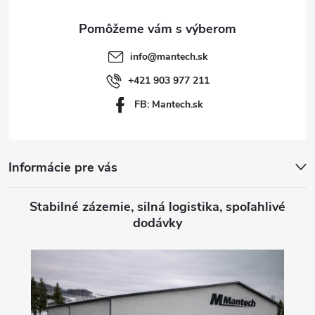
ä
t
info
@
mantech.sk
i
+421 903 977 211
FB: Mantech.sk
e
Informácie pre vás
Stabilné zázemie, silná logistika, spoľahlivé
dodávky