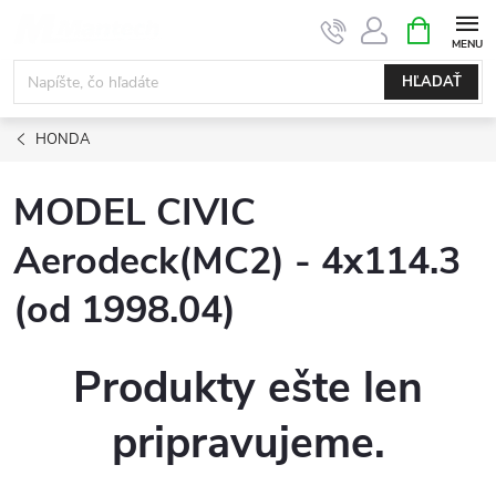
Prejsť
NÁKUPN
KOŠÍK
na
obsah
HĽADAŤ
HONDA
MODEL CIVIC
Aerodeck(MC2) - 4x114.3
(od 1998.04)
Produkty ešte len
pripravujeme.