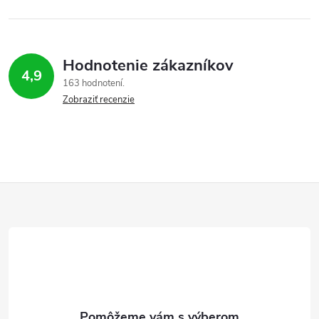
Hodnotenie zákazníkov
4,9
163 hodnotení
Zobraziť recenzie
Z
á
p
ä