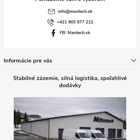
t
info
@
mantech.sk
i
+421 903 977 211
FB: Mantech.sk
e
Informácie pre vás
Stabilné zázemie, silná logistika, spoľahlivé
dodávky