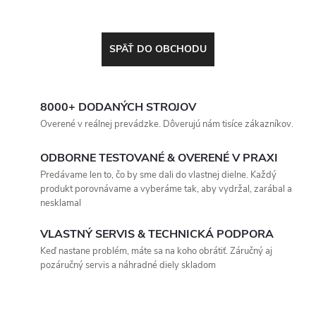
SPÄŤ DO OBCHODU
8000+ DODANÝCH STROJOV
Overené v reálnej prevádzke. Dôverujú nám tisíce zákazníkov.
ODBORNE TESTOVANÉ & OVERENÉ V PRAXI
Predávame len to, čo by sme dali do vlastnej dielne. Každý
produkt porovnávame a vyberáme tak, aby vydržal, zarábal a
nesklamal
VLASTNÝ SERVIS & TECHNICKÁ PODPORA
Keď nastane problém, máte sa na koho obrátiť. Záručný aj
pozáručný servis a náhradné diely skladom