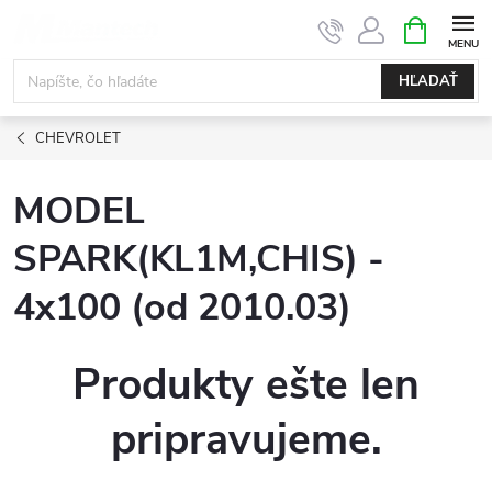
Prejsť
NÁKUPN
KOŠÍK
na
obsah
HĽADAŤ
CHEVROLET
MODEL
SPARK(KL1M,CHIS) -
4x100 (od 2010.03)
Produkty ešte len
pripravujeme.