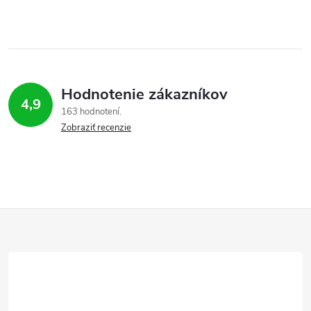
Hodnotenie zákazníkov
4,9
163 hodnotení
Zobraziť recenzie
Z
á
p