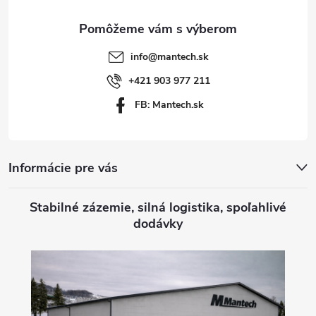
ä
t
info
@
mantech.sk
i
+421 903 977 211
FB: Mantech.sk
e
Informácie pre vás
Stabilné zázemie, silná logistika, spoľahlivé
dodávky