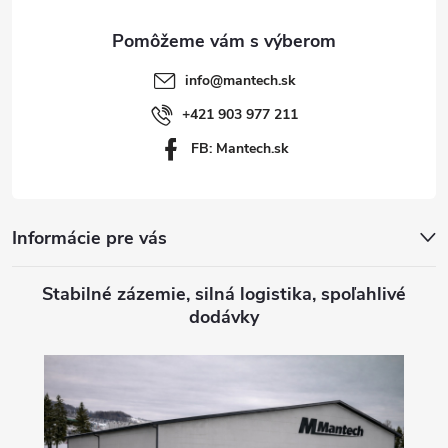
ä
t
info
@
mantech.sk
i
+421 903 977 211
FB: Mantech.sk
e
Informácie pre vás
Stabilné zázemie, silná logistika, spoľahlivé
dodávky