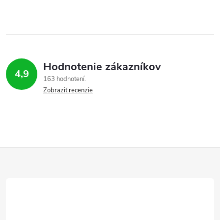
Hodnotenie zákazníkov
4,9
163 hodnotení
Zobraziť recenzie
Z
á
p