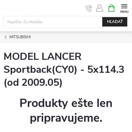
Prejsť
NÁKUPN
KOŠÍK
na
obsah
HĽADAŤ
MITSUBISHI
MODEL LANCER
Sportback(CY0) - 5x114.3
(od 2009.05)
Produkty ešte len
pripravujeme.