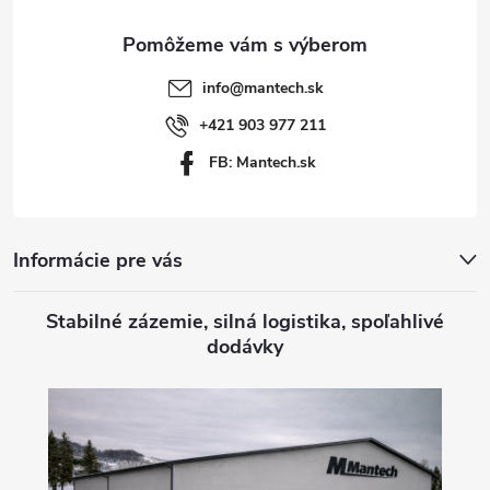
ä
t
info
@
mantech.sk
i
+421 903 977 211
FB: Mantech.sk
e
Informácie pre vás
Stabilné zázemie, silná logistika, spoľahlivé
dodávky