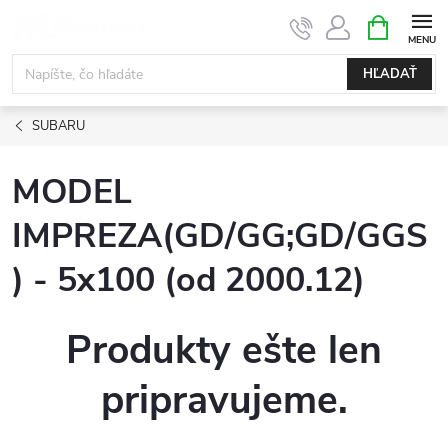
Prejsť
NÁKUPN
KOŠÍK
na
obsah
HĽADAŤ
SUBARU
MODEL
IMPREZA(GD/GG;GD/GGS
) - 5x100 (od 2000.12)
Produkty ešte len
pripravujeme.