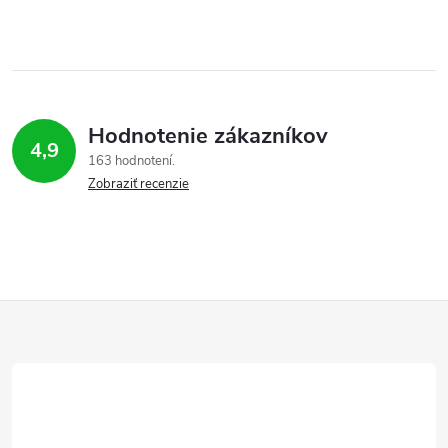
Hodnotenie zákazníkov
4,9
163 hodnotení
Zobraziť recenzie
Z
á
p