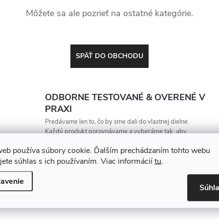
Môžete sa ale pozrieť na ostatné kategórie.
SPÄŤ DO OBCHODU
ODBORNE TESTOVANÉ & OVERENÉ V
PRAXI
Predávame len to, čo by sme dali do vlastnej dielne.
Každý produkt porovnávame a vyberáme tak, aby
vydržal, zarábal a nesklamal
web používa súbory cookie. Ďalším prechádzaním tohto webu
jete súhlas s ich používaním. Viac informácií
tu
.
avenie
Súhl