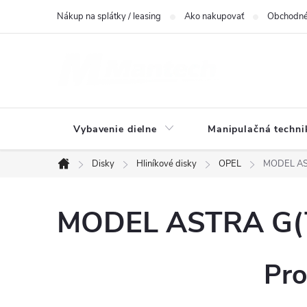
Prejsť
Nákup na splátky / leasing
Ako nakupovať
Obchodné
na
obsah
Vybavenie dielne
Manipulačná techni
Disky
Hliníkové disky
OPEL
MODEL AST
Domov
MODEL ASTRA G(T9
Pro