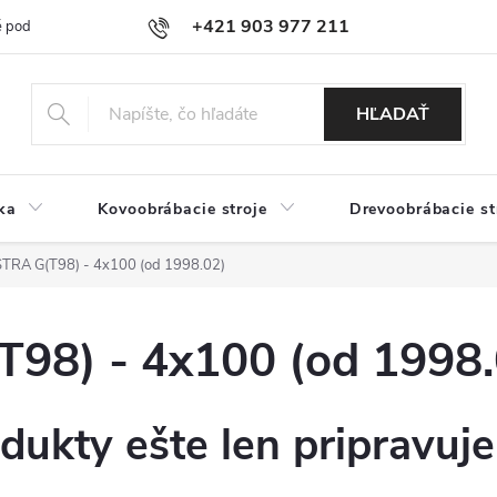
+421 903 977 211
 podmienky
Podmienky ochrany osobných údajov
Doprava a platb
HĽADAŤ
ka
Kovoobrábacie stroje
Drevoobrábacie st
RA G(T98) - 4x100 (od 1998.02)
8) - 4x100 (od 1998.
dukty ešte len pripravuj