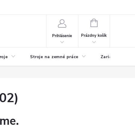
y
Reklamácie
Kontakty
NÁKUPNÝ
KOŠÍK
Prázdny košík
Prihlásenie
roje
Stroje na zemné práce
Zariadenia na 
02)
eme.