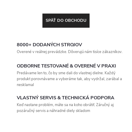
SPÄŤ DO OBCHODU
8000+ DODANÝCH STROJOV
Overené v reálnej prevádzke. Dôverujú nám tisíce zákazníkov.
ODBORNE TESTOVANÉ & OVERENÉ V PRAXI
Predávame len to, čo by sme dali do vlastnej dielne. Každý
produkt porovnávame a vyberáme tak, aby vydržal, zarábal a
nesklamal
VLASTNÝ SERVIS & TECHNICKÁ PODPORA
Keď nastane problém, máte sa na koho obrátiť. Záručný aj
pozáručný servis a náhradné diely skladom