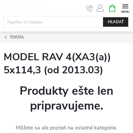
Prejsť
NÁKUPN
KOŠÍK
na
obsah
HĽADAŤ
TOYOTA
MODEL RAV 4(XA3(a))
5x114,3 (od 2013.03)
Produkty ešte len
pripravujeme.
Môžete sa ale pozrieť na ostatné kategórie.