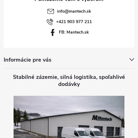
t
info
@
mantech.sk
i
+421 903 977 211
FB: Mantech.sk
e
Informácie pre vás
Stabilné zázemie, silná logistika, spoľahlivé
dodávky