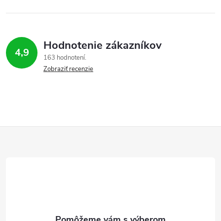
Hodnotenie zákazníkov
4,9
163 hodnotení
Zobraziť recenzie
Z
á
p
ä