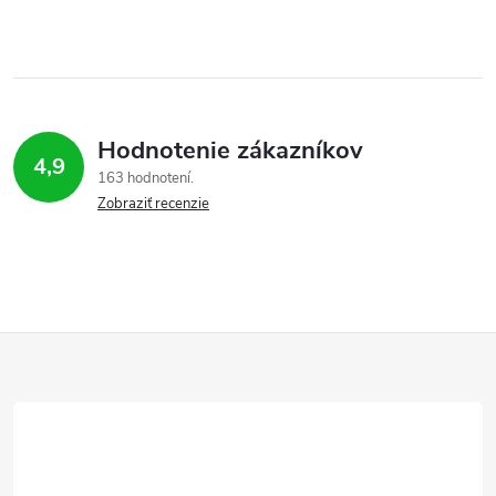
Hodnotenie zákazníkov
4,9
163 hodnotení
Zobraziť recenzie
Z
á
p