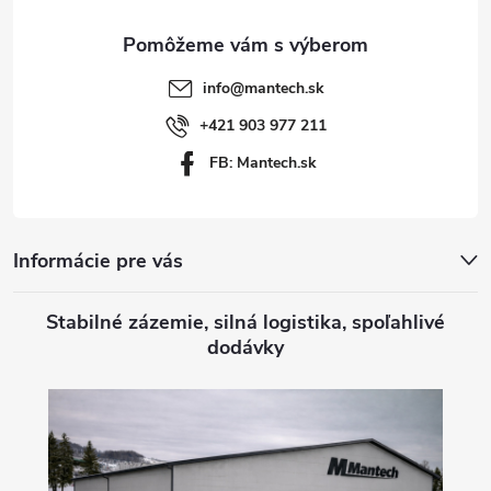
ä
t
info
@
mantech.sk
i
+421 903 977 211
FB: Mantech.sk
e
Informácie pre vás
Stabilné zázemie, silná logistika, spoľahlivé
dodávky