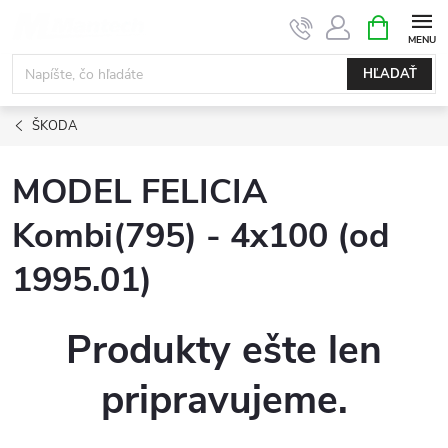
Prejsť
NÁKUPN
KOŠÍK
na
obsah
HĽADAŤ
ŠKODA
MODEL FELICIA
Kombi(795) - 4x100 (od
1995.01)
Produkty ešte len
pripravujeme.