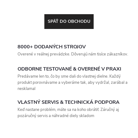
SPÄŤ DO OBCHODU
8000+ DODANÝCH STROJOV
Overené v reálnej prevádzke. Dôverujú nám tisíce zákazníkov.
ODBORNE TESTOVANÉ & OVERENÉ V PRAXI
Predávame len to, čo by sme dali do vlastnej dielne. Každý
produkt porovnávame a vyberáme tak, aby vydržal, zarábal a
nesklamal
VLASTNÝ SERVIS & TECHNICKÁ PODPORA
Keď nastane problém, máte sa na koho obrátiť. Záručný aj
pozáručný servis a náhradné diely skladom