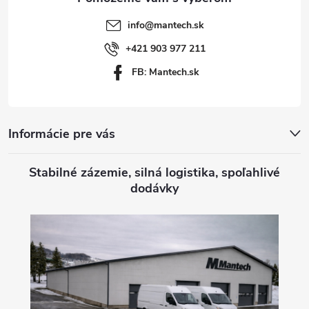
t
info
@
mantech.sk
i
+421 903 977 211
FB: Mantech.sk
e
Informácie pre vás
Stabilné zázemie, silná logistika, spoľahlivé
dodávky