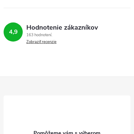
Hodnotenie zákazníkov
4,9
163 hodnotení
Zobraziť recenzie
Z
á
p
ä