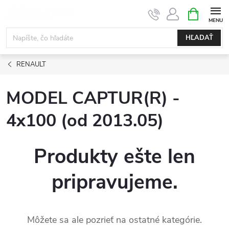
Prejsť
NÁKUPN
KOŠÍK
na
obsah
HĽADAŤ
RENAULT
MODEL CAPTUR(R) -
4x100 (od 2013.05)
Produkty ešte len
pripravujeme.
Môžete sa ale pozrieť na ostatné kategórie.