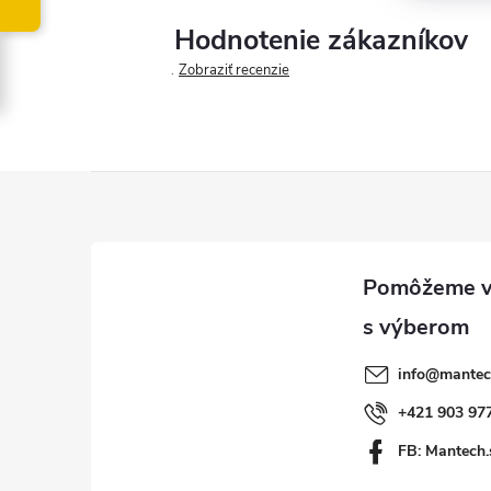
Hodnotenie zákazníkov
Zobraziť recenzie
Z
á
p
ä
info
@
mantec
t
+421 903 97
FB: Mantech.
i