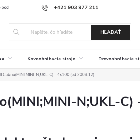
+421 903 977 211
 podmienky
Podmienky ochrany osobných údajov
Doprava a platb
HĽADAŤ
ka
Kovoobrábacie stroje
Drevoobrábacie st
 Cabrio(MINI;MINI-N;UKL-C) - 4x100 (od 2008.12)
(MINI;MINI-N;UKL-C) 