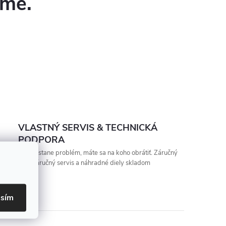
eme.
VLASTNÝ SERVIS & TECHNICKÁ
PODPORA
Keď nastane problém, máte sa na koho obrátiť. Záručný
aj pozáručný servis a náhradné diely skladom
asím