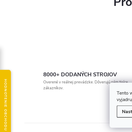
Pro
8000+ DODANÝCH STROJOV
HODNOTENIE OBCHODU
Overené v reálnej prevádzke. Dôverujú nám tisíce
zákazníkov.
Tento 
vyjadru
Nast