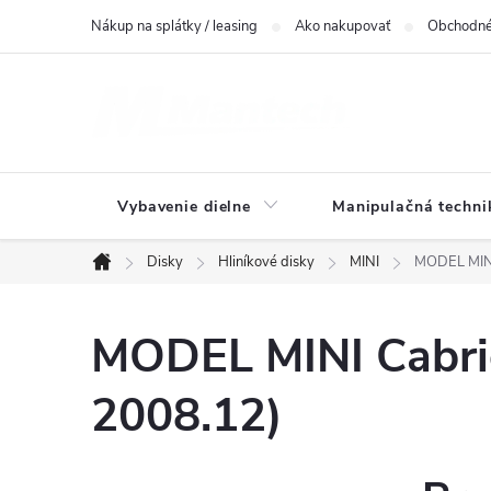
Prejsť
Nákup na splátky / leasing
Ako nakupovať
Obchodné
na
obsah
Vybavenie dielne
Manipulačná techni
Disky
Hliníkové disky
MINI
MODEL MINI
Domov
MODEL MINI Cabrio
2008.12)