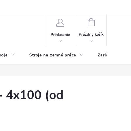
y
Reklamácie
Kontakty
NÁKUPNÝ
KOŠÍK
Prázdny košík
Prihlásenie
roje
Stroje na zemné práce
Zariadenia na 
- 4x100 (od