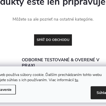
dukty ešte len pripravuj
Môžete sa ale pozrieť na ostatné kategórie.
SPÄŤ DO OBCHODU
ODBORNE TESTOVANÉ & OVERENÉ V
PRAXI
Predávame len to, čo by sme dali do vlastnej dielne.
web používa súbory cookie. Ďalším prechádzaním tohto webu
Každý produkt porovnávame a vyberáme tak, aby
jete súhlas s ich používaním. Viac informácií
tu
.
vydržal, zarábal a nesklamal
avenie
Súhl