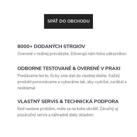
SPÄŤ DO OBCHODU
8000+ DODANÝCH STROJOV
Overené v reálnej prevádzke. Dôverujú nám tisíce zákazníkov.
ODBORNE TESTOVANÉ & OVERENÉ V PRAXI
Predávame len to, čo by sme dali do vlastnej dielne. Každý
produkt porovnávame a vyberáme tak, aby vydržal, zarábal a
nesklamal
VLASTNÝ SERVIS & TECHNICKÁ PODPORA
Keď nastane problém, máte sa na koho obrátiť. Záručný aj
pozáručný servis a náhradné diely skladom