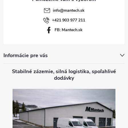
t
info
@
mantech.sk
i
+421 903 977 211
FB: Mantech.sk
e
Informácie pre vás
Stabilné zázemie, silná logistika, spoľahlivé
dodávky