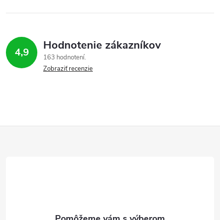
Hodnotenie zákazníkov
4,9
163 hodnotení
Zobraziť recenzie
Z
á
p
ä