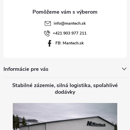
ä
t
info
@
mantech.sk
i
+421 903 977 211
FB: Mantech.sk
e
Informácie pre vás
Stabilné zázemie, silná logistika, spoľahlivé
dodávky