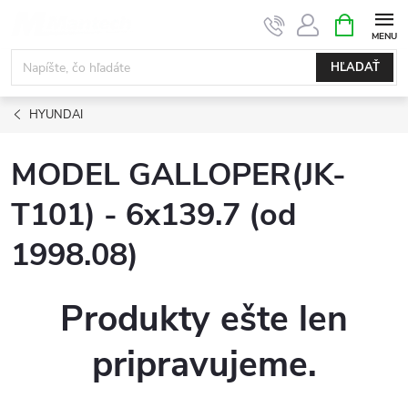
Prejsť
NÁKUPN
KOŠÍK
na
obsah
HĽADAŤ
HYUNDAI
MODEL GALLOPER(JK-
T101) - 6x139.7 (od
1998.08)
Produkty ešte len
pripravujeme.