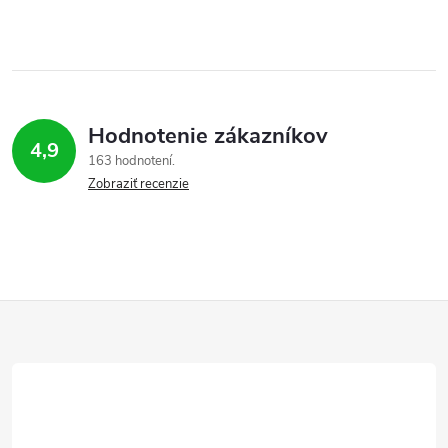
Hodnotenie zákazníkov
4,9
163 hodnotení
Zobraziť recenzie
Z
á
p