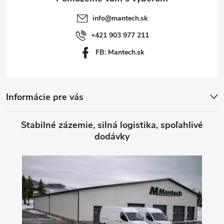
t
info
@
mantech.sk
i
+421 903 977 211
FB: Mantech.sk
e
Informácie pre vás
Stabilné zázemie, silná logistika, spoľahlivé
dodávky