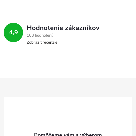
Hodnotenie zákazníkov
4,9
163 hodnotení
Zobraziť recenzie
Z
á
p
ä