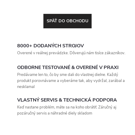
SPÄŤ DO OBCHODU
8000+ DODANÝCH STROJOV
Overené v reálnej prevádzke. Dôverujú nám tisíce zákazníkov.
ODBORNE TESTOVANÉ & OVERENÉ V PRAXI
Predávame len to, čo by sme dali do vlastnej dielne. Každý
produkt porovnávame a vyberáme tak, aby vydržal, zarábal a
nesklamal
VLASTNÝ SERVIS & TECHNICKÁ PODPORA
Keď nastane problém, máte sa na koho obrátiť. Záručný aj
pozáručný servis a náhradné diely skladom