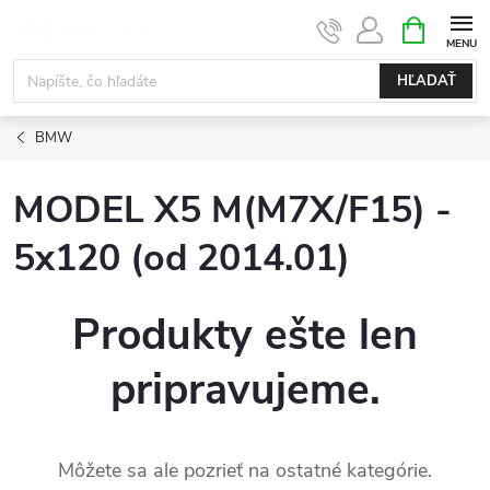
Prejsť
NÁKUPN
KOŠÍK
na
obsah
HĽADAŤ
BMW
MODEL X5 M(M7X/F15) -
5x120 (od 2014.01)
Produkty ešte len
pripravujeme.
Môžete sa ale pozrieť na ostatné kategórie.