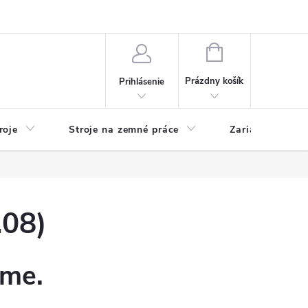
y
Reklamácie
Kontakty
NÁKUPNÝ
KOŠÍK
Prázdny košík
Prihlásenie
roje
Stroje na zemné práce
Zariadenia na 
08)
eme.