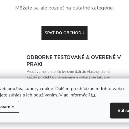
Môžete sa ale pozrieť na ostatné kategórie.
SPÄŤ DO OBCHODU
ODBORNE TESTOVANÉ & OVERENÉ V
PRAXI
Predávame len to, čo by sme dali do vlastnej dielne.
Každý produkt porovnávame a vyberáme tak, aby
vydržal, zarábal a nesklamal
web používa súbory cookie. Ďalším prechádzaním tohto webu
jete súhlas s ich používaním. Viac informácií
tu
.
avenie
Súhl