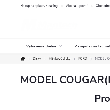
Prejsť
Nákup na splátky / leasing
Ako nakupovať
Obchodné
na
obsah
Vybavenie dielne
Manipulačná techni
Disky
Hliníkové disky
FORD
MODEL CO
Domov
MODEL COUGAR(BC
Pro