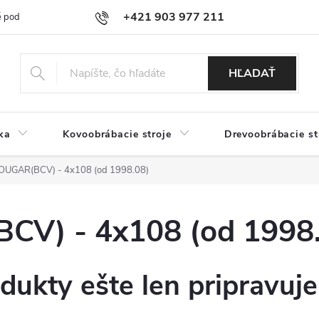
+421 903 977 211
 podmienky
Podmienky ochrany osobných údajov
Doprava a platb
HĽADAŤ
ka
Kovoobrábacie stroje
Drevoobrábacie st
UGAR(BCV) - 4x108 (od 1998.08)
V) - 4x108 (od 1998.
dukty ešte len pripravuj