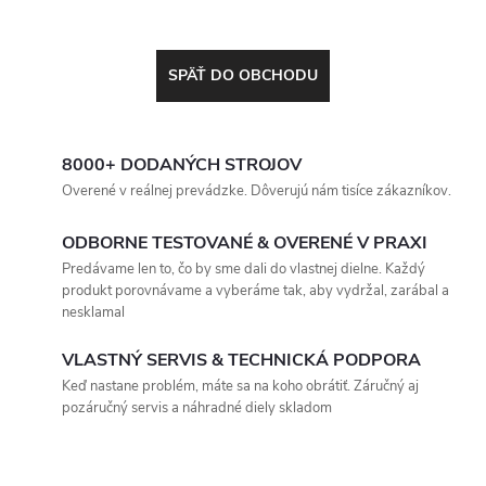
SPÄŤ DO OBCHODU
8000+ DODANÝCH STROJOV
Overené v reálnej prevádzke. Dôverujú nám tisíce zákazníkov.
ODBORNE TESTOVANÉ & OVERENÉ V PRAXI
Predávame len to, čo by sme dali do vlastnej dielne. Každý
produkt porovnávame a vyberáme tak, aby vydržal, zarábal a
nesklamal
VLASTNÝ SERVIS & TECHNICKÁ PODPORA
Keď nastane problém, máte sa na koho obrátiť. Záručný aj
pozáručný servis a náhradné diely skladom