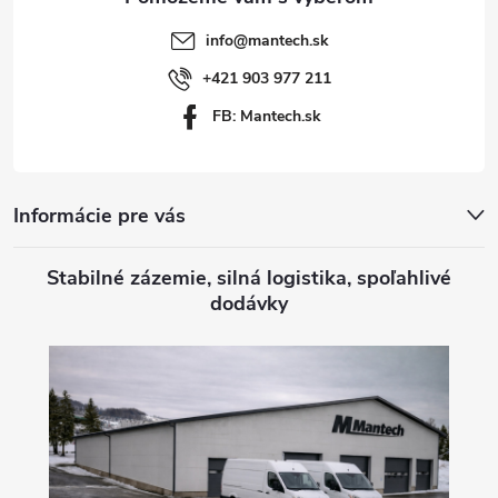
t
info
@
mantech.sk
i
+421 903 977 211
FB: Mantech.sk
e
Informácie pre vás
Stabilné zázemie, silná logistika, spoľahlivé
dodávky