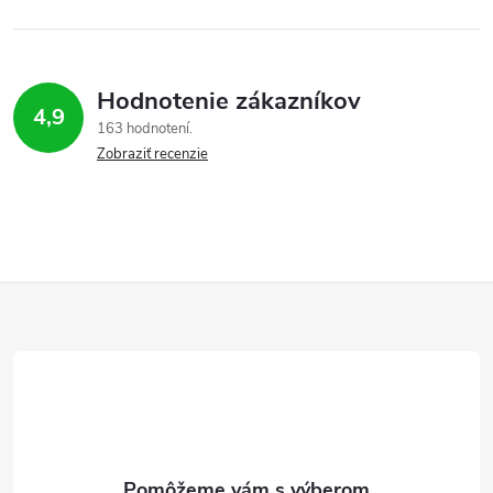
Hodnotenie zákazníkov
4,9
163 hodnotení
Zobraziť recenzie
Z
á
p
ä