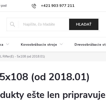
+421 903 977 211
 podmienky
Podmienky ochrany osobných údajov
Doprava a platb
HĽADAŤ
ka
Kovoobrábacie stroje
Drevoobrábacie st
Rifter(E) - 5x108 (od 2018.01)
 5x108 (od 2018.01)
dukty ešte len pripravuj