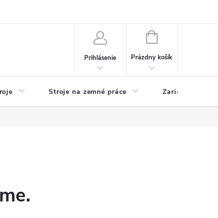
y
Reklamácie
Kontakty
NÁKUPNÝ
KOŠÍK
Prázdny košík
Prihlásenie
roje
Stroje na zemné práce
Zariadenia na 
eme.