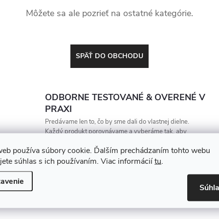
Môžete sa ale pozrieť na ostatné kategórie.
SPÄŤ DO OBCHODU
ODBORNE TESTOVANÉ & OVERENÉ V
PRAXI
Predávame len to, čo by sme dali do vlastnej dielne.
Každý produkt porovnávame a vyberáme tak, aby
vydržal, zarábal a nesklamal
web používa súbory cookie. Ďalším prechádzaním tohto webu
jete súhlas s ich používaním. Viac informácií
tu
.
avenie
Súhl