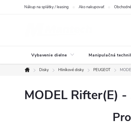
Prejsť
Nákup na splátky / leasing
Ako nakupovať
Obchodné
na
obsah
Vybavenie dielne
Manipulačná techni
Disky
Hliníkové disky
PEUGEOT
MODEL 
Domov
MODEL Rifter(E) -
Pro