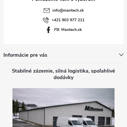
t
info
@
mantech.sk
i
+421 903 977 211
FB: Mantech.sk
e
Informácie pre vás
Stabilné zázemie, silná logistika, spoľahlivé
dodávky