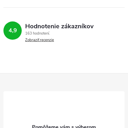
Hodnotenie zákazníkov
4,9
163 hodnotení
Zobraziť recenzie
Z
á
p
ä