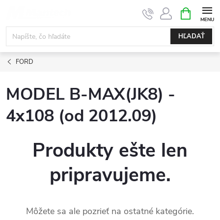
Prejsť
NÁKUPN
KOŠÍK
na
obsah
HĽADAŤ
FORD
MODEL B-MAX(JK8) -
4x108 (od 2012.09)
Produkty ešte len
pripravujeme.
Môžete sa ale pozrieť na ostatné kategórie.