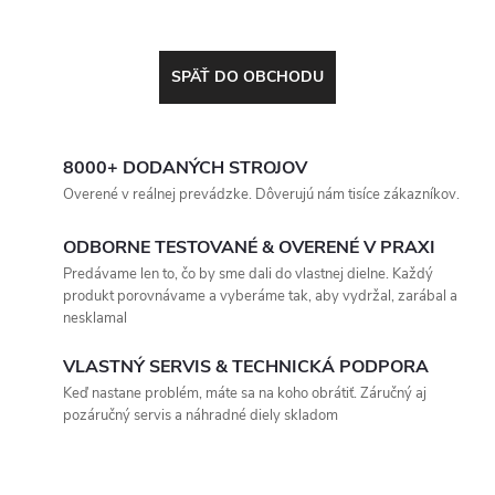
SPÄŤ DO OBCHODU
8000+ DODANÝCH STROJOV
Overené v reálnej prevádzke. Dôverujú nám tisíce zákazníkov.
ODBORNE TESTOVANÉ & OVERENÉ V PRAXI
Predávame len to, čo by sme dali do vlastnej dielne. Každý
produkt porovnávame a vyberáme tak, aby vydržal, zarábal a
nesklamal
VLASTNÝ SERVIS & TECHNICKÁ PODPORA
Keď nastane problém, máte sa na koho obrátiť. Záručný aj
pozáručný servis a náhradné diely skladom