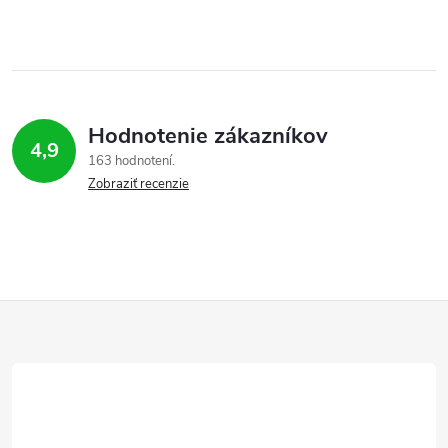
Hodnotenie zákazníkov
4,9
163 hodnotení
Zobraziť recenzie
Z
á
p