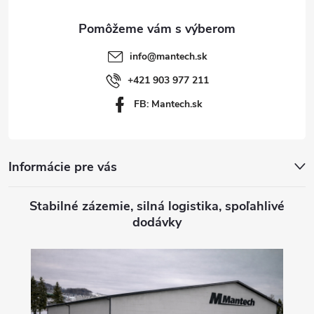
ä
t
info
@
mantech.sk
i
+421 903 977 211
FB: Mantech.sk
e
Informácie pre vás
Stabilné zázemie, silná logistika, spoľahlivé
dodávky