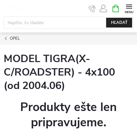
Prejsť
NÁKUPN
KOŠÍK
na
obsah
HĽADAŤ
OPEL
MODEL TIGRA(X-
C/ROADSTER) - 4x100
(od 2004.06)
Produkty ešte len
pripravujeme.